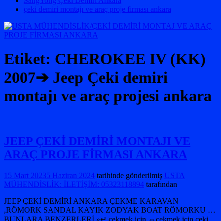
SangYong Çeki Demiri Ankara
çeki demiri montajı ve araç proje firması ankara
Etiket:
CHEROKEE IV (KK)
2007➔ Jeep Çeki demiri
montajı ve araç projesi ankara
JEEP ÇEKİ DEMİRİ MONTAJI VE
ARAÇ PROJE FİRMASI ANKARA
15 Mart 2023
5 Haziran 2024
tarihinde gönderilmiş
USTA
MÜHENDİSLİK: İLETİŞİM: 05323118894
tarafından
JEEP ÇEKİ DEMİRİ ANKARA ÇEKME KARAVAN
,RÖMORK SANDAL KAYIK ZODYAK BOAT RÖMORKU …
BUNLARA BENZERLERİ »↵ çekmek için ⇔çekmek için çeki