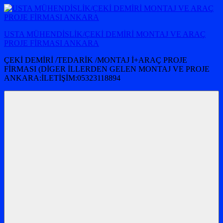
İçeriğe
atla
USTA MÜHENDİSLİK/ÇEKİ DEMİRİ MONTAJ VE ARAÇ
PROJE FİRMASI ANKARA
ÇEKİ DEMİRİ /TEDARİK /MONTAJ İ+ARAÇ PROJE
FİRMASI (DİGER İLLERDEN GELEN MONTAJ VE PROJE
ANKARA:İLETİŞİM:05323118894