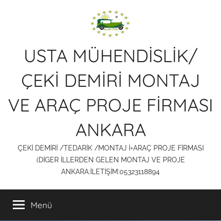
İçeriğe
atla
USTA MÜHENDİSLİK/
ÇEKİ DEMİRİ MONTAJ
VE ARAÇ PROJE FİRMASI
ANKARA
ÇEKİ DEMİRİ /TEDARİK /MONTAJ İ+ARAÇ PROJE FİRMASI
(DİGER İLLERDEN GELEN MONTAJ VE PROJE
ANKARA:İLETİŞİM:05323118894
Menü