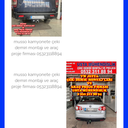
musso kamyonete çeki
demiri montajı ve araç
proje firması 05323118894
musso kamyonete çeki
demiri montajı ve araç
proje firması 05323118894