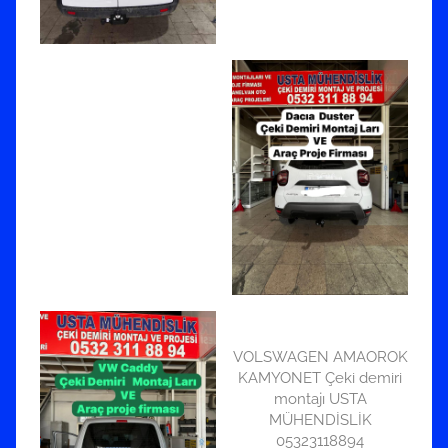
VOLSWAGEN AMAOROK
KAMYONET Çeki demiri
montajı USTA
MÜHENDİSLİK
05323118894