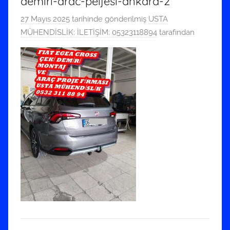
demiri-arac-peijesi-ankara-2
27 Mayıs 2025
tarihinde gönderilmiş
USTA
MÜHENDİSLİK: İLETİŞİM: 05323118894
tarafından