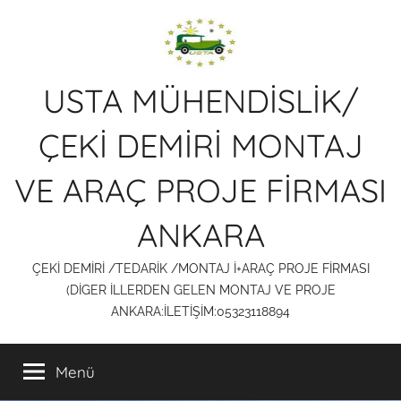
İçeriğe
atla
USTA MÜHENDİSLİK/
ÇEKİ DEMİRİ MONTAJ
VE ARAÇ PROJE FİRMASI
ANKARA
ÇEKİ DEMİRİ /TEDARİK /MONTAJ İ+ARAÇ PROJE FİRMASI
(DİGER İLLERDEN GELEN MONTAJ VE PROJE
ANKARA:İLETİŞİM:05323118894
Menü