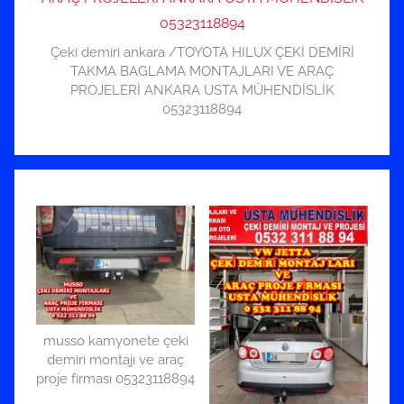
Çeki demiri ankara /TOYOTA HILUX ÇEKİ DEMİRİ
TAKMA BAGLAMA MONTAJLARI VE ARAÇ
PROJELERİ ANKARA USTA MÜHENDİSLİK
05323118894
musso kamyonete çeki
demiri montajı ve araç
proje firması 05323118894