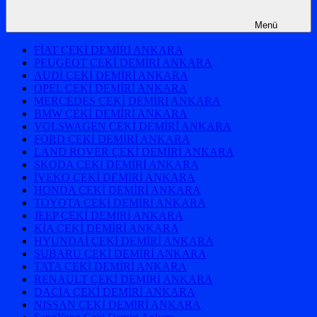
Menü
FİAT ÇEKİ DEMİRİ ANKARA
PEUGEOT ÇEKİ DEMİRİ ANKARA
AUDİ ÇEKİ DEMİRİ ANKARA
OPEL ÇEKİ DEMİRİ ANKARA
MERCEDES ÇEKİ DEMİRİ ANKARA
BMW ÇEKİ DEMİRİ ANKARA
VOLSWAGEN ÇEKİ DEMİRİ ANKARA
FORD ÇEKİ DEMİRİ ANKARA
LAND ROVER ÇEKİ DEMİRİ ANKARA
SKODA ÇEKİ DEMİRİ ANKARA
İVEKO ÇEKİ DEMİRİ ANKARA
HONDA ÇEKİ DEMİRİ ANKARA
TOYOTA ÇEKİ DEMİRİ ANKARA
JEEP ÇEKİ DEMİRİ ANKARA
KİA ÇEKİ DEMİRİ ANKARA
HYUNDAİ ÇEKİ DEMİRİ ANKARA
SUBARU ÇEKİ DEMİRİ ANKARA
TATA ÇEKİ DEMİRİ ANKARA
RENAULT ÇEKİ DEMİRİ ANKARA
DACİA ÇEKİ DEMİRİ ANKARA
NISSAN ÇEKİ DEMİRİ ANKARA