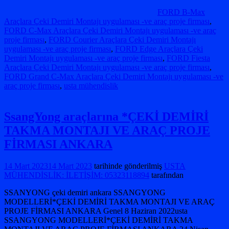
FORD B-Max
Araçlara Çeki Demiri Montajı uygulaması -ve araç proje firması
,
FORD C-Max Araçlara Çeki Demiri Montajı uygulaması -ve araç
proje firması
,
FORD Courier Araçlara Çeki Demiri Montajı
uygulaması -ve araç proje firması
,
FORD Edge Araçlara Çeki
Demiri Montajı uygulaması -ve araç proje firması
,
FORD Fiesta
Araçlara Çeki Demiri Montajı uygulaması -ve araç proje firması
,
FORD Grand C-Max Araçlara Çeki Demiri Montajı uygulaması -ve
araç proje firması
,
usta mühendislik
SsangYong araçlarına *ÇEKİ DEMİRİ
TAKMA MONTAJI VE ARAÇ PROJE
FİRMASI ANKARA
14 Mart 2023
14 Mart 2023
tarihinde gönderilmiş
USTA
MÜHENDİSLİK: İLETİŞİM: 05323118894
tarafından
SSANYONG çeki demiri ankara SSANGYONG
MODELLERİ*ÇEKİ DEMİRİ TAKMA MONTAJI VE ARAÇ
PROJE FİRMASI ANKARA Genel 8 Haziran 2022usta
SSANGYONG MODELLERİ*ÇEKİ DEMİRİ TAKMA