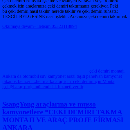
Çeki Demiri Ruhsata İşletme ve Maliyeti Karavan veya römork
çekmek için araçlarınıza çeki demiri taktırmanız gerekiyor. Peki
bu çeki demiri nasıl takılır, nerede takılır ve çeki demiri ruhsata:
TESCİL BELGESİNE nasıl işletilir. Aracınıza çeki demiri taktırmak
Okumaya devam+ iletişim:05323118894
çeki demiri montajı
Ankara da otomobil suv kamyonet arazi taşıtı panelvan kamyonet
pikap v. benzer ....her marka araç için çeki demiri için Montaj
işçiliği araç proje mühendislik hizmeti verilir
SsangYong araçlarına ve musso
kamyonetlere *ÇEKİ DEMİRİ TAKMA
MONTAJI VE ARAÇ PROJE FİRMASI
ANKARA