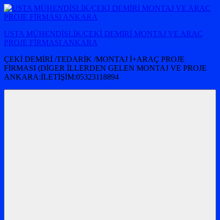
İçeriğe
atla
USTA MÜHENDİSLİK/ÇEKİ DEMİRİ MONTAJ VE ARAÇ
PROJE FİRMASI ANKARA
ÇEKİ DEMİRİ /TEDARİK /MONTAJ İ+ARAÇ PROJE
FİRMASI (DİGER İLLERDEN GELEN MONTAJ VE PROJE
ANKARA:İLETİŞİM:05323118894