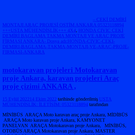
– ÇEKİ DEMİRİ
MONTAJI ARAÇ PROJESİ OSTİM ANKARA 05323118894
+++USTA MÜHENDİSLİK+++ 4X4
,
HONDA CIVIC ÇEKİ
DEMİRİ BAGLAMA TAKMA MONTAJI VE ARAÇ PROJE
FİRMASI ANKARA- Dosya adı:HONDA-CIVIC-CEKI-
DEMIRI-BAGLAMA-TAKMA-MONTAJI-VE-ARAC-PROJE-
FIRMASI-ANKARA
motokaravan projeleri Motokaravan
proje Ankara, karavan projeleri Araç
proje çizimi ANKARA ,
15 Eylül 2022
14 Ekim 2022
tarihinde gönderilmiş
USTA
MÜHENDİSLİK: İLETİŞİM: 05323118894
tarafından
MİNİBÜS ARAÇA Moto karavan araç proje Ankara, MİDİBÜS
ARAÇA Moto karavan proje Ankara, KAMYONET
PANELVAN ARAÇA Motokaravan proje Ankara, MİNİBÜS,
OTOBÜS ARAÇA Motokaravan proje Ankara, MASTER