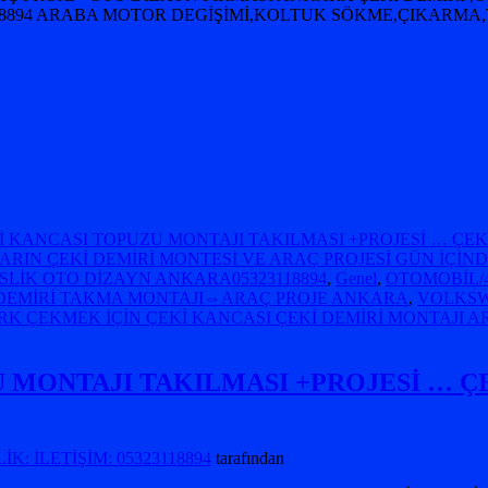
118894 ARABA MOTOR DEGİŞİMİ,KOLTUK SÖKME,ÇIKARM
İ KANCASI TOPUZU MONTAJI TAKILMASI +PROJESİ … ÇE
RIN ÇEKİ DEMİRİ MONTESİ VE ARAÇ PROJESİ GÜN İÇİND
LİK OTO DİZAYN ANKARA05323118894
,
Genel
,
OTOMOBİL/4
DEMİRİ TAKMA MONTAJI⇔ARAÇ PROJE ANKARA
,
VOLKSW
 ÇEKMEK İÇİN ÇEKİ KANCASI ÇEKİ DEMİRİ MONTAJI A
U MONTAJI TAKILMASI +PROJESİ … Ç
: İLETİŞİM: 05323118894
tarafından