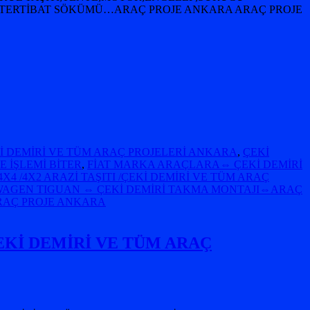
A,TERTİBAT SÖKÜMÜ…ARAÇ PROJE ANKARA ARAÇ PROJE
Kİ DEMİRİ VE TÜM ARAÇ PROJELERİ ANKARA
,
ÇEKİ
E İŞLEMİ BİTER
,
FİAT MARKA ARAÇLARA⇔ ÇEKİ DEMİRİ
X4 /4X2 ARAZİ TAŞITI /ÇEKİ DEMİRİ VE TÜM ARAÇ
AGEN TIGUAN ⇔ ÇEKİ DEMİRİ TAKMA MONTAJI⇔ARAÇ
RAÇ PROJE ANKARA
EKİ DEMİRİ VE TÜM ARAÇ