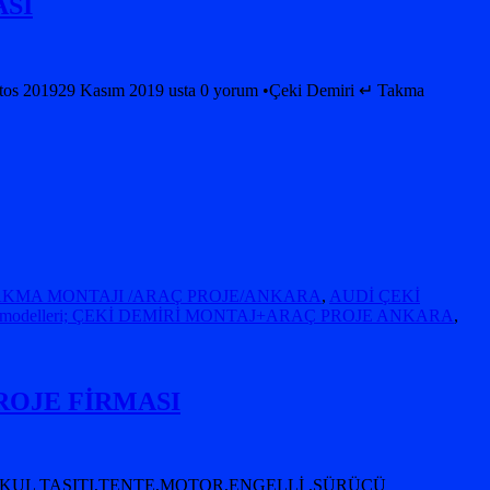
ASI
ustos 201929 Kasım 2019 usta 0 yorum •Çeki Demiri ↵ Takma
TAKMA MONTAJI /ARAÇ PROJE/ANKARA
,
AUDİ ÇEKİ
 modelleri; ÇEKİ DEMİRİ MONTAJ+ARAÇ PROJE ANKARA
,
PROJE FİRMASI
OKUL TAŞITI,TENTE,MOTOR,ENGELLİ ,SÜRÜCÜ