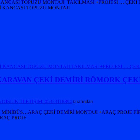
ANCASI TOPUZU MONTAJI TAKILMASI +PROJESİ … ÇEKİ D
İRİ KANCASI TOPUZU MONTAJI
İ KANCASI TOPUZU MONTAJI TAKILMASI +PROJESİ … ÇE
ARAVAN ÇEKİ DEMİRİ RÖMORK ÇEKİ
İSLİK: İLETİŞİM: 05323118894
tarafından
İBÜS…ARAÇ ÇEKİ DEMİRİ MONTAJI +ARAÇ PROJE FİRMASI A
~~ARAÇ PROJE