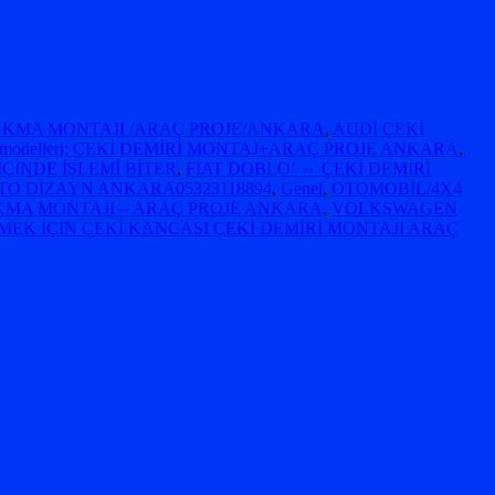
TAKMA MONTAJI /ARAÇ PROJE/ANKARA
,
AUDİ ÇEKİ
 modelleri; ÇEKİ DEMİRİ MONTAJ+ARAÇ PROJE ANKARA
,
ÇİNDE İŞLEMİ BİTER
,
FIAT DOBLO’ ⇔ ÇEKİ DEMİRİ
O DİZAYN ANKARA05323118894
,
Genel
,
OTOMOBİL/4X4
AKMA MONTAJI⇔ARAÇ PROJE ANKARA
,
VOLKSWAGEN
K İÇİN ÇEKİ KANCASI ÇEKİ DEMİRİ MONTAJI ARAÇ