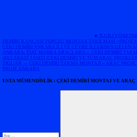
➽ İLGİLİ YÖNETM
DEMİRİ KANCASI TOPUZU MONTAJI TAKILMASI +PROJES
ÇEKİ DEMİRİ ANKARA İLİ VE ÇEVRE İLLERDEN GELEN A
ANKARA
,
FİAT MARKA ARAÇLARA⇔ ÇEKİ DEMİRİ TAKM
/4X2 ARAZİ TAŞITI /ÇEKİ DEMİRİ VE TÜM ARAÇ PROJEL
TIGUAN ⇔ ÇEKİ DEMİRİ TAKMA MONTAJI⇔ARAÇ PROJ
PROJE ANKARA
USTA MÜHENDİSLİK : ÇEKİ DEMİRİ MONTAJ VE ARAÇ
Arama: