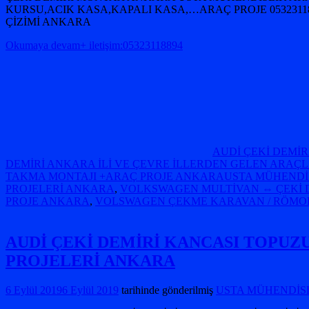
KURSU,ACIK KASA,KAPALI KASA,…ARAÇ PROJE 05323
ÇİZİMİ ANKARA
Okumaya devam+ iletişim:05323118894
AUDİ ÇEKİ DEMİR
DEMİRİ ANKARA İLİ VE ÇEVRE İLLERDEN GELEN ARAÇLA
TAKMA MONTAJI +ARAÇ PROJE ANKARAUSTA MÜHENDİS
PROJELERİ ANKARA
,
VOLKSWAGEN MULTİVAN ⇔ ÇEKİ 
PROJE ANKARA
,
VOLSWAGEN ÇEKME KARAVAN / RÖMORK
AUDİ ÇEKİ DEMİRİ KANCASI TOPUZ
PROJELERİ ANKARA
6 Eylül 2019
6 Eylül 2019
tarihinde gönderilmiş
USTA MÜHENDİSLİK