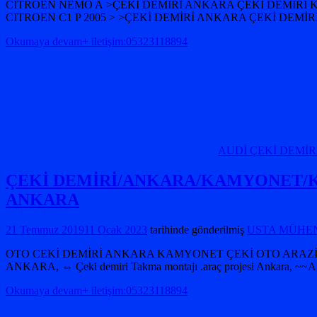
CITROEN NEMO A >ÇEKİ DEMİRİ ANKARA ÇEKİ DEMİRİ K
CITROEN C1 P 2005 > >ÇEKİ DEMİRİ ANKARA ÇEKİ DEM
Okumaya devam+ iletişim:05323118894
AUDİ ÇEKİ DEMİR
ÇEKİ DEMİRİ/ANKARA/KAMYONET/K
ANKARA
21 Temmuz 2019
11 Ocak 2023
tarihinde gönderilmiş
USTA MÜHEND
OTO CEKİ DEMİRİ ANKARA KAMYONET ÇEKİ OTO ARAZİ MİN
ANKARA, ⇔ Çeki demiri Takma montajı .araç projesi Ankara, 
Okumaya devam+ iletişim:05323118894