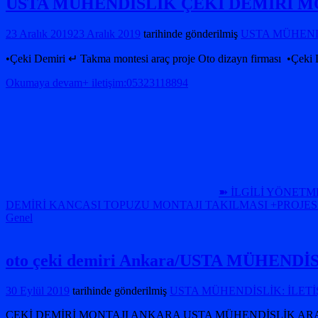
USTA MÜHENDİSLİK ÇEKİ DEMİRİ MO
23 Aralık 2019
23 Aralık 2019
tarihinde gönderilmiş
USTA MÜHENDİ
•Çeki Demiri ↵ Takma montesi araç proje Oto dizayn firması •Çeki
Okumaya devam+ iletişim:05323118894
➽ İLGİLİ YÖNETM
DEMİRİ KANCASI TOPUZU MONTAJI TAKILMASI +PROJES
Genel
oto çeki demiri Ankara/USTA MÜHEN
30 Eylül 2019
tarihinde gönderilmiş
USTA MÜHENDİSLİK: İLETİŞ
ÇEKİ DEMİRİ MONTAJI ANKARA USTA MÜHENDİSLİK ARA