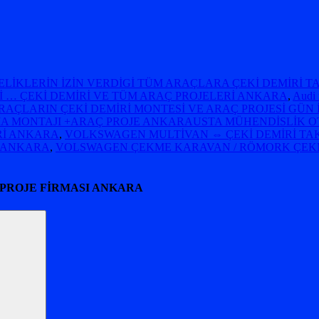
ELİKLERİN İZİN VERDİGİ TÜM ARAÇLARA ÇEKİ DEMİRİ 
İ … ÇEKİ DEMİRİ VE TÜM ARAÇ PROJELERİ ANKARA
,
Audi
RAÇLARIN ÇEKİ DEMİRİ MONTESİ VE ARAÇ PROJESİ GÜN İ
A MONTAJI +ARAÇ PROJE ANKARAUSTA MÜHENDİSLİK OT
ERİ ANKARA
,
VOLKSWAGEN MULTİVAN ⇔ ÇEKİ DEMİRİ T
E ANKARA
,
VOLSWAGEN ÇEKME KARAVAN / RÖMORK ÇEKME
 PROJE FİRMASI ANKARA