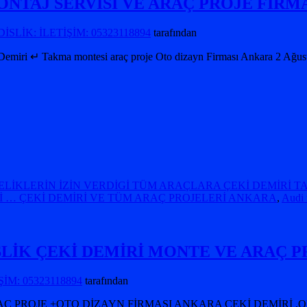
NTAJ SERVİSİ VE ARAÇ PROJE FİRM
SLİK: İLETİŞİM: 05323118894
tarafından
 Demiri ↵ Takma montesi araç proje Oto dizayn Firması Ankara 2 Ağ
ELİKLERİN İZİN VERDİGİ TÜM ARAÇLARA ÇEKİ DEMİRİ 
İ … ÇEKİ DEMİRİ VE TÜM ARAÇ PROJELERİ ANKARA
,
Audi
DİSLİK ÇEKİ DEMİRİ MONTE VE ARAÇ 
İM: 05323118894
tarafından
Ç PROJE +OTO DİZAYN FİRMASI ANKARA ÇEKİ DEMİRİ ,