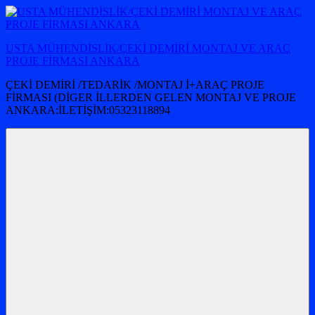
İçeriğe
atla
USTA MÜHENDİSLİK/ÇEKİ DEMİRİ MONTAJ VE ARAÇ
PROJE FİRMASI ANKARA
ÇEKİ DEMİRİ /TEDARİK /MONTAJ İ+ARAÇ PROJE
FİRMASI (DİGER İLLERDEN GELEN MONTAJ VE PROJE
ANKARA:İLETİŞİM:05323118894