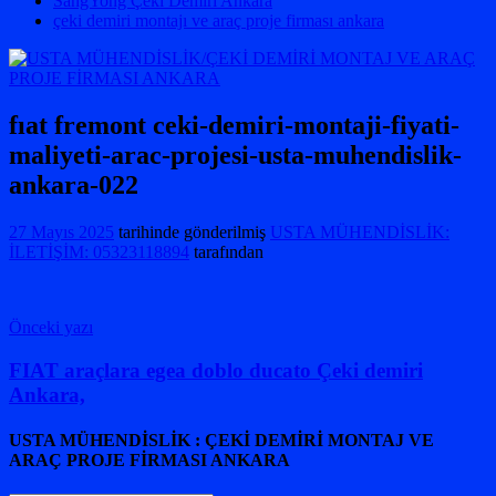
SangYong Çeki Demiri Ankara
çeki demiri montajı ve araç proje firması ankara
fıat fremont ceki-demiri-montaji-fiyati-
maliyeti-arac-projesi-usta-muhendislik-
ankara-022
27 Mayıs 2025
tarihinde gönderilmiş
USTA MÜHENDİSLİK:
İLETİŞİM: 05323118894
tarafından
Yazı
Önceki yazı
gezinmesi
FIAT araçlara egea doblo ducato Çeki demiri
Ankara,
USTA MÜHENDİSLİK : ÇEKİ DEMİRİ MONTAJ VE
ARAÇ PROJE FİRMASI ANKARA