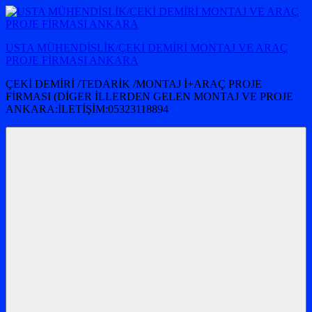
İçeriğe
atla
USTA MÜHENDİSLİK/ÇEKİ DEMİRİ MONTAJ VE ARAÇ
PROJE FİRMASI ANKARA
ÇEKİ DEMİRİ /TEDARİK /MONTAJ İ+ARAÇ PROJE
FİRMASI (DİGER İLLERDEN GELEN MONTAJ VE PROJE
ANKARA:İLETİŞİM:05323118894