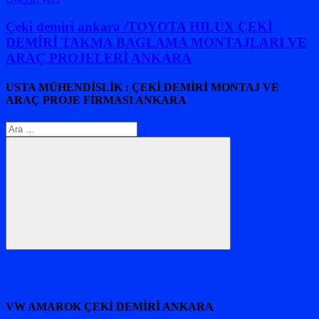
Yazı
gezinmesi
Çeki demiri ankara /TOYOTA HILUX ÇEKİ
DEMİRİ TAKMA BAGLAMA MONTAJLARI VE
ARAÇ PROJELERİ ANKARA
USTA MÜHENDİSLİK : ÇEKİ DEMİRİ MONTAJ VE
ARAÇ PROJE FİRMASI ANKARA
Arama:
Ara
VW AMAROK ÇEKİ DEMİRİ ANKARA