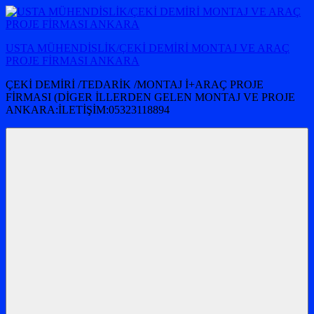
İçeriğe
atla
USTA MÜHENDİSLİK/ÇEKİ DEMİRİ MONTAJ VE ARAÇ
PROJE FİRMASI ANKARA
ÇEKİ DEMİRİ /TEDARİK /MONTAJ İ+ARAÇ PROJE
FİRMASI (DİGER İLLERDEN GELEN MONTAJ VE PROJE
ANKARA:İLETİŞİM:05323118894