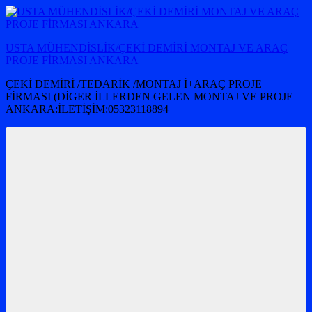
İçeriğe
atla
USTA MÜHENDİSLİK/ÇEKİ DEMİRİ MONTAJ VE ARAÇ
PROJE FİRMASI ANKARA
ÇEKİ DEMİRİ /TEDARİK /MONTAJ İ+ARAÇ PROJE
FİRMASI (DİGER İLLERDEN GELEN MONTAJ VE PROJE
ANKARA:İLETİŞİM:05323118894