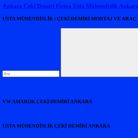
gezinmesi
Ankara Çeki Demiri Firma Usta Mühendislik Ankar
USTA MÜHENDİSLİK : ÇEKİ DEMİRİ MONTAJ VE ARAÇ
Arama:
Ara
VW AMAROK ÇEKİ DEMİRİ ANKARA
USTA MÜHENDİSLİK ÇEKİ DEMİRİ ANKARA