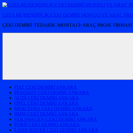
İçeriğe
atla
USTA MÜHENDİSLİK/ÇEKİ DEMİRİ MONTAJ VE ARAÇ PR
ÇEKİ DEMİRİ /TEDARİK /MONTAJ İ+ARAÇ PROJE FİRMASI
FİAT ÇEKİ DEMİRİ ANKARA
PEUGEOT ÇEKİ DEMİRİ ANKARA
AUDİ ÇEKİ DEMİRİ ANKARA
OPEL ÇEKİ DEMİRİ ANKARA
MERCEDES ÇEKİ DEMİRİ ANKARA
BMW ÇEKİ DEMİRİ ANKARA
VOLSWAGEN ÇEKİ DEMİRİ ANKARA
FORD ÇEKİ DEMİRİ ANKARA
LAND ROVER ÇEKİ DEMİRİ ANKARA