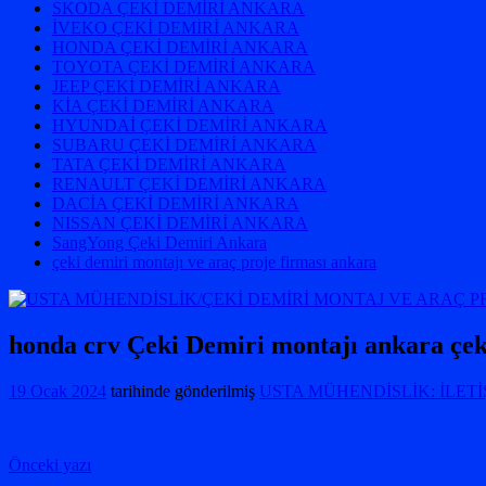
SKODA ÇEKİ DEMİRİ ANKARA
İVEKO ÇEKİ DEMİRİ ANKARA
HONDA ÇEKİ DEMİRİ ANKARA
TOYOTA ÇEKİ DEMİRİ ANKARA
JEEP ÇEKİ DEMİRİ ANKARA
KİA ÇEKİ DEMİRİ ANKARA
HYUNDAİ ÇEKİ DEMİRİ ANKARA
SUBARU ÇEKİ DEMİRİ ANKARA
TATA ÇEKİ DEMİRİ ANKARA
RENAULT ÇEKİ DEMİRİ ANKARA
DACİA ÇEKİ DEMİRİ ANKARA
NISSAN ÇEKİ DEMİRİ ANKARA
SangYong Çeki Demiri Ankara
çeki demiri montajı ve araç proje firması ankara
honda crv Çeki Demiri montajı ankara çeki
19 Ocak 2024
tarihinde gönderilmiş
USTA MÜHENDİSLİK: İLETİŞ
Yazı
Önceki yazı