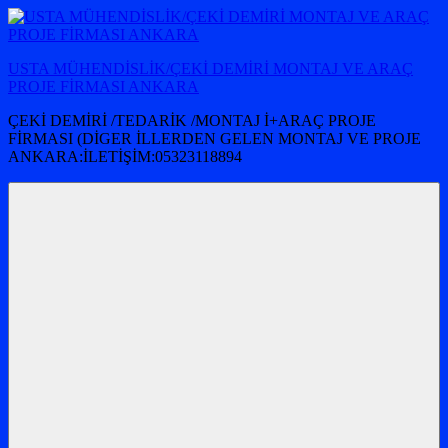
İçeriğe
atla
USTA MÜHENDİSLİK/ÇEKİ DEMİRİ MONTAJ VE ARAÇ
PROJE FİRMASI ANKARA
ÇEKİ DEMİRİ /TEDARİK /MONTAJ İ+ARAÇ PROJE
FİRMASI (DİGER İLLERDEN GELEN MONTAJ VE PROJE
ANKARA:İLETİŞİM:05323118894