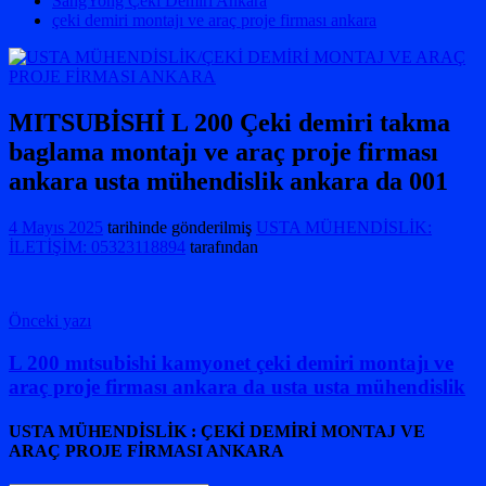
SangYong Çeki Demiri Ankara
çeki demiri montajı ve araç proje firması ankara
MITSUBİSHİ L 200 Çeki demiri takma
baglama montajı ve araç proje firması
ankara usta mühendislik ankara da 001
4 Mayıs 2025
tarihinde gönderilmiş
USTA MÜHENDİSLİK:
İLETİŞİM: 05323118894
tarafından
Yazı
Önceki yazı
gezinmesi
L 200 mıtsubishi kamyonet çeki demiri montajı ve
araç proje firması ankara da usta usta mühendislik
USTA MÜHENDİSLİK : ÇEKİ DEMİRİ MONTAJ VE
ARAÇ PROJE FİRMASI ANKARA