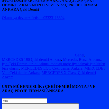
05323118894 MERCEDES MARKA ARAÇLARA ÇEKİ
DEMİRİ TAKMA MONTESİ VE ARAÇ PROJE FİRMASI
ANKARA Çeki Demiri
Okumaya devam+ iletişim:05323118894
Genel
,
MERCEDES 190 Çeki demiri Ankara
,
Mercedes Benz Aracınız
için Çeki Demiri ürünü takma montajı proje fiyat almak için lütfen
bize ulaşın.
,
MERCEDES EQC Çeki demiri Ankara
,
MERCEDES
Vito Çeki demiri Ankara
,
MERCEDES X Class Çeki demiri
Ankara
USTA MÜHENDİSLİK : ÇEKİ DEMİRİ MONTAJ VE
ARAÇ PROJE FİRMASI ANKARA
Arama: