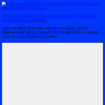
İçeriğe
atla
USTA MÜHENDİSLİK/ÇEKİ DEMİRİ MONTAJ VE ARAÇ
PROJE FİRMASI ANKARA
ÇEKİ DEMİRİ /TEDARİK /MONTAJ İ+ARAÇ PROJE
FİRMASI (DİGER İLLERDEN GELEN MONTAJ VE PROJE
ANKARA:İLETİŞİM:05323118894