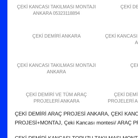
d
ÇEKİ KANCASI TAKILMASI MONTAJI
ÇEKİ D
e
ANKARA 05323118894
r
i
l
ÇEKİ DEMİRİ ANKARA
ÇEKİ KANCASI
m
i
ş
ÇEKİ KANCASI TAKILMASI MONTAJI
ÇE
ANKARA
ÇEKİ DEMİRİ VE TÜM ARAÇ
ÇEKİ DEMİ
PROJELERİ ANKARA
PROJELERİ A
ÇEKİ DEMİRİ ARAÇ PROJESİ ANKARA, ÇEKİ KAN
PROJESİ+MONTAJ, Çeki Kancası montesi/ ARAÇ P