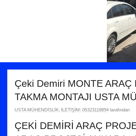
Çeki Demiri MONTE ARAÇ 
TAKMA MONTAJI USTA M
2
USTA MÜHENDİSLİK: İLETİŞİM: 05323118894
tarafından
E
ÇEKİ DEMİRİ ARAÇ PROJE
k
i