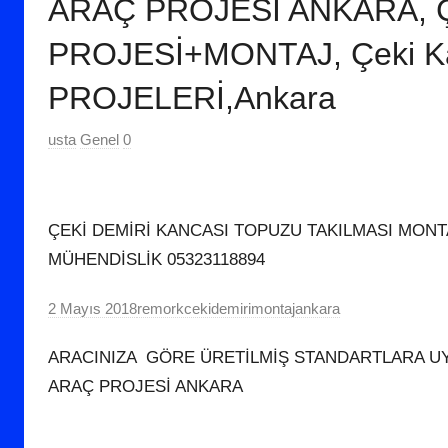
ARAÇ PROJESİ ANKARA, 
m
2
PROJESİ+MONTAJ, Çeki Ka
0
PROJELERİ,Ankara
1
9
usta
Genel
0
t
a
r
i
ÇEKİ DEMİRİ KANCASI TOPUZU TAKILMASI MONT
h
MÜHENDİSLİK 05323118894
i
n
2 Mayıs 2018
remorkcekidemirimontajankara
d
e
ARACINIZA GÖRE ÜRETİLMİŞ STANDARTLARA UY
g
ARAÇ PROJESİ ANKARA
ö
n