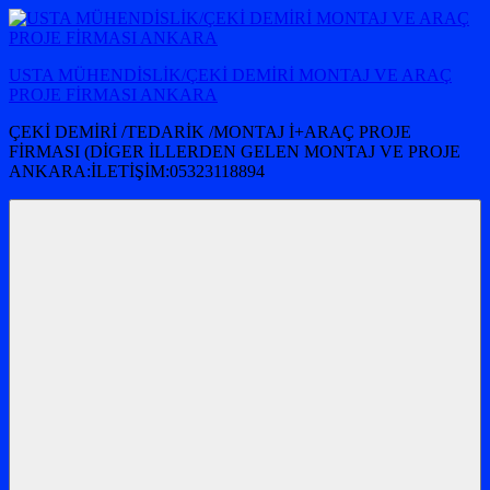
İçeriğe
atla
USTA MÜHENDİSLİK/ÇEKİ DEMİRİ MONTAJ VE ARAÇ
PROJE FİRMASI ANKARA
ÇEKİ DEMİRİ /TEDARİK /MONTAJ İ+ARAÇ PROJE
FİRMASI (DİGER İLLERDEN GELEN MONTAJ VE PROJE
ANKARA:İLETİŞİM:05323118894