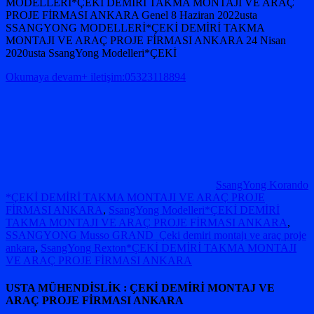
MODELLERİ*ÇEKİ DEMİRİ TAKMA MONTAJI VE ARAÇ
PROJE FİRMASI ANKARA Genel 8 Haziran 2022usta
SSANGYONG MODELLERİ*ÇEKİ DEMİRİ TAKMA
MONTAJI VE ARAÇ PROJE FİRMASI ANKARA 24 Nisan
2020usta SsangYong Modelleri*ÇEKİ
Okumaya devam+ iletişim:05323118894
SsangYong Korando
*ÇEKİ DEMİRİ TAKMA MONTAJI VE ARAÇ PROJE
FİRMASI ANKARA
,
SsangYong Modelleri*ÇEKİ DEMİRİ
TAKMA MONTAJI VE ARAÇ PROJE FİRMASI ANKARA
,
SSANGYONG Musso GRAND Çeki demiri montajı ve araç proje
ankara
,
SsangYong Rexton*ÇEKİ DEMİRİ TAKMA MONTAJI
VE ARAÇ PROJE FİRMASI ANKARA
USTA MÜHENDİSLİK : ÇEKİ DEMİRİ MONTAJ VE
ARAÇ PROJE FİRMASI ANKARA