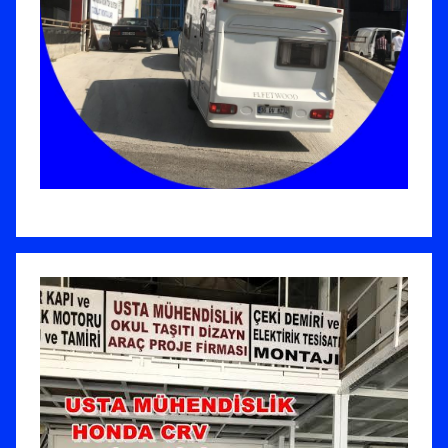
l
m
i
ş