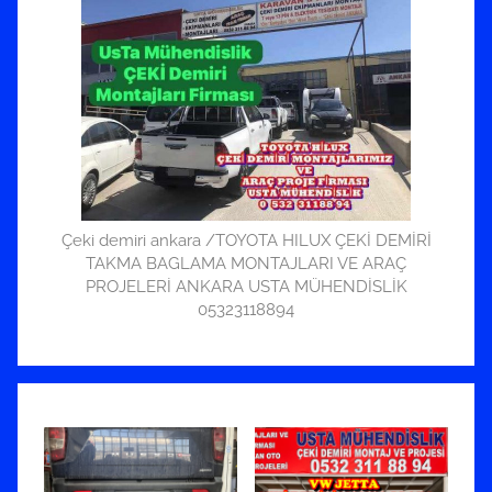
Çeki demiri ankara /TOYOTA HILUX ÇEKİ DEMİRİ
TAKMA BAGLAMA MONTAJLARI VE ARAÇ
PROJELERİ ANKARA USTA MÜHENDİSLİK
05323118894