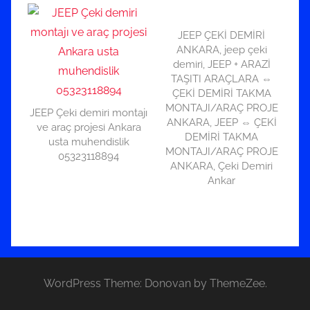
JEEP ÇEKİ DEMİRİ
ANKARA, jeep çeki
demiri, JEEP + ARAZİ
TAŞITI ARAÇLARA ⇔
ÇEKİ DEMİRİ TAKMA
MONTAJI/ARAÇ PROJE
JEEP Çeki demiri montajı
ANKARA, JEEP ⇔ ÇEKİ
ve araç projesi Ankara
DEMİRİ TAKMA
usta muhendislik
MONTAJI/ARAÇ PROJE
05323118894
ANKARA, Çeki Demiri
Ankar
WordPress Theme: Donovan by ThemeZee.