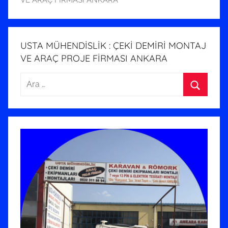
1
t
a
r
USTA MÜHENDİSLİK : ÇEKİ DEMİRİ MONTAJ
i
VE ARAÇ PROJE FİRMASI ANKARA
h
Arama:
i
n
Ara
d
e
g
ö
n
d
e
r
i