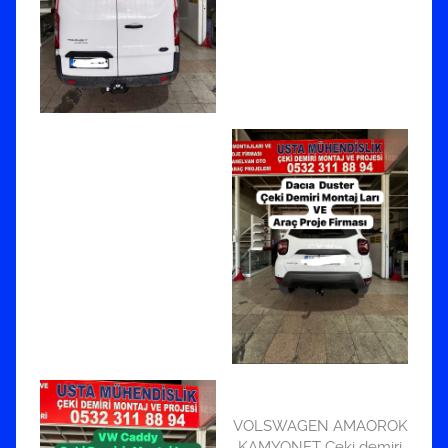
VOLSWAGEN AMAOROK
KAMYONET Çeki demiri