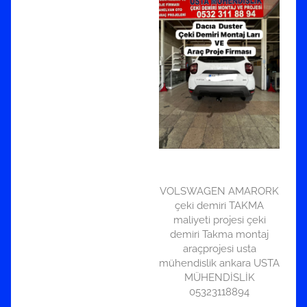
VOLSWAGEN AMARORK
çeki demiri TAKMA
maliyeti projesi çeki
demiri Takma montaj
araçprojesi usta
mühendislik ankara USTA
MÜHENDİSLİK
05323118894