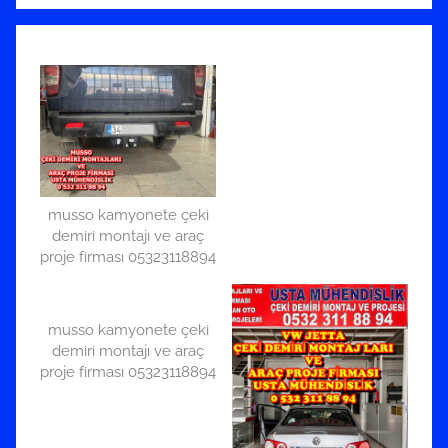
musso kamyonete çeki
demiri montajı ve araç
proje firması 05323118894
musso kamyonete çeki
demiri montajı ve araç
proje firması 05323118894