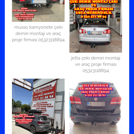
musso kamyonete çeki
demiri montajı ve araç
proje firması 05323118894
jetta çeki demiri montajı
ve araç proje firması
05323118894