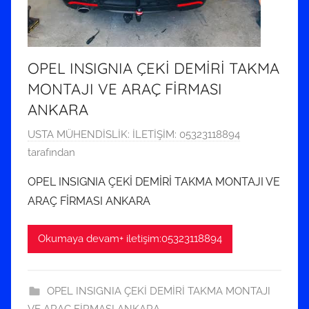
OPEL INSIGNIA ÇEKİ DEMİRİ TAKMA
MONTAJI VE ARAÇ FİRMASI
ANKARA
2
USTA MÜHENDİSLİK: İLETİŞİM: 05323118894
2
tarafından
K
OPEL INSIGNIA ÇEKİ DEMİRİ TAKMA MONTAJI VE
a
ARAÇ FİRMASI ANKARA
s
ı
Okumaya devam+ iletişim:05323118894
m
2
0
OPEL INSIGNIA ÇEKİ DEMİRİ TAKMA MONTAJI
2
VE ARAÇ FİRMASI ANKARA