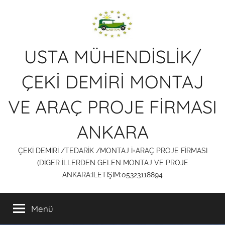
İçeriğe
atla
USTA MÜHENDİSLİK/
ÇEKİ DEMİRİ MONTAJ
VE ARAÇ PROJE FİRMASI
ANKARA
ÇEKİ DEMİRİ /TEDARİK /MONTAJ İ+ARAÇ PROJE FİRMASI
(DİGER İLLERDEN GELEN MONTAJ VE PROJE
ANKARA:İLETİŞİM:05323118894
Menü