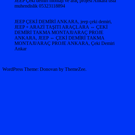
JEEP Çeki demiri montajı ve araç projesi Ankara usta
muhendislik 05323118894
JEEP ÇEKİ DEMİRİ ANKARA, jeep çeki demiri,
JEEP + ARAZİ TAŞITI ARAÇLARA ⇔ ÇEKİ
DEMİRİ TAKMA MONTAJI/ARAÇ PROJE
ANKARA, JEEP ⇔ ÇEKİ DEMİRİ TAKMA
MONTAJI/ARAÇ PROJE ANKARA, Çeki Demiri
Ankar
WordPress Theme: Donovan by ThemeZee.