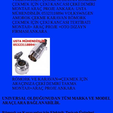
ÇEKMEK İÇİN ÇEKİ KANCASI ÇEKİ DEMİRİ
MONTAJI ARAÇ PROJE ANKARA: USTA
MÜHENDİSLİK 05323118894 VOLKSWAGEN
AMOROK ÇEKME KARAVAN RÖMORK
ÇEKMEK İÇİN ÇEKİ KANCASI TERTİBATI
MONTAJI+ ARAÇ PROJE +OTO DİZAYN
FİRMASI ANKARA
RÖMORK VE KARAVAN⇒ÇEKMEK İÇİN
ARAÇINIZA ÇEKİ DEMİRİ TAKMA
MONTAJI+ARAÇ PROJE ANKARA
UNIVERSAL OLDUĞUNUDAN TÜM MARKA VE MODEL
ARAÇLARA BAĞLANABİLİR.
Römork ve Karavanlar için Elektrik Tesisatı Ürünleri