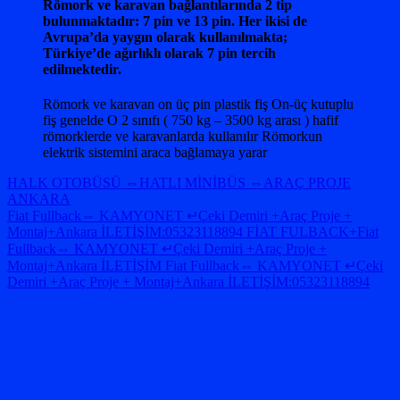
Römork ve karavan bağlantılarında 2 tip
bulunmaktadır: 7 pin ve 13 pin. Her ikisi de
Avrupa’da yaygın olarak kullanılmakta;
Türkiye’de ağırlıklı olarak 7 pin tercih
edilmektedir.
Römork ve karavan on üç pin plastik fiş On-üç kutuplu
fiş genelde O 2 sınıfı ( 750 kg – 3500 kg arası ) hafif
römorklerde ve karavanlarda kullanılır Römorkun
elektrik sistemini araca bağlamaya yarar
Yazı
Previous
HALK OTOBÜSÜ ⇔HATLI MİNİBÜS ⇔ARAÇ PROJE
Post:
ANKARA
dolaşımı
Next
Fiat Fullback⇔ KAMYONET ↵Çeki Demiri +Araç Proje +
Post:
Montaj+Ankara İLETİŞİM:05323118894 FİAT FULBACK+Fiat
Fullback⇔ KAMYONET ↵Çeki Demiri +Araç Proje +
Montaj+Ankara İLETİŞİM Fiat Fullback⇔ KAMYONET ↵Çeki
Demiri +Araç Proje + Montaj+Ankara İLETİŞİM:05323118894