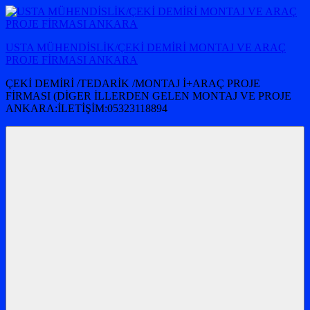
İçeriğe
atla
USTA MÜHENDİSLİK/ÇEKİ DEMİRİ MONTAJ VE ARAÇ
PROJE FİRMASI ANKARA
ÇEKİ DEMİRİ /TEDARİK /MONTAJ İ+ARAÇ PROJE
FİRMASI (DİGER İLLERDEN GELEN MONTAJ VE PROJE
ANKARA:İLETİŞİM:05323118894