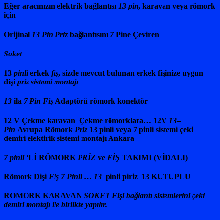
Eğer aracınızın elektrik bağlantısı
13 pin
, karavan veya
römork
için
Orijinal
13 Pin Priz
bağlantısını
7
Pine Çeviren
Soket
–
13
pinli
erkek
fiş
, sizde mevcut bulunan erkek fişinize uygun
dişi
priz sistemi montajı
13
ila
7 Pin Fiş
Adaptörü römork konektör
12 V Çekme karavan Çekme römorklara… 12V
13
–
Pin
Avrupa Römork
Priz
13 pinli veya 7 pinli sistemi çeki
demiri elektirik sistemi montajı Ankara
7 pinli
‘Lİ RÖMORK
PRİZ
ve
FİŞ
TAKIMI (VİDALI)
Römork Dişi
Fiş 7 Pinli
…
13
pinli piriz 13 KUTUPLU
RÖMORK KARAVAN
SOKET Fişi bağlantı sistemlerini çeki
demiri montajı ile birlikte yapılır.