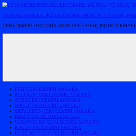
İçeriğe
atla
USTA MÜHENDİSLİK/ÇEKİ DEMİRİ MONTAJ VE ARAÇ PR
ÇEKİ DEMİRİ /TEDARİK /MONTAJ İ+ARAÇ PROJE FİRMASI
FİAT ÇEKİ DEMİRİ ANKARA
PEUGEOT ÇEKİ DEMİRİ ANKARA
AUDİ ÇEKİ DEMİRİ ANKARA
OPEL ÇEKİ DEMİRİ ANKARA
MERCEDES ÇEKİ DEMİRİ ANKARA
BMW ÇEKİ DEMİRİ ANKARA
VOLSWAGEN ÇEKİ DEMİRİ ANKARA
FORD ÇEKİ DEMİRİ ANKARA
LAND ROVER ÇEKİ DEMİRİ ANKARA