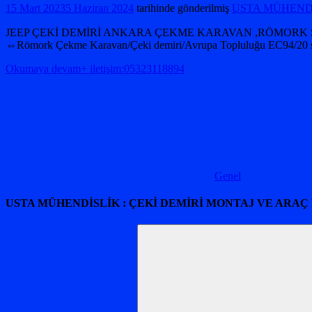
15 Mart 2023
5 Haziran 2024
tarihinde gönderilmiş
USTA MÜHENDİS
JEEP ÇEKİ DEMİRİ ANKARA ÇEKME KARAVAN ,RÖMORK SAN
⇔Römork Çekme Karavan/Çeki demiri/Avrupa Topluluğu EC94/20 stan
Okumaya devam+ iletişim:05323118894
Genel
USTA MÜHENDİSLİK : ÇEKİ DEMİRİ MONTAJ VE ARAÇ
Arama: