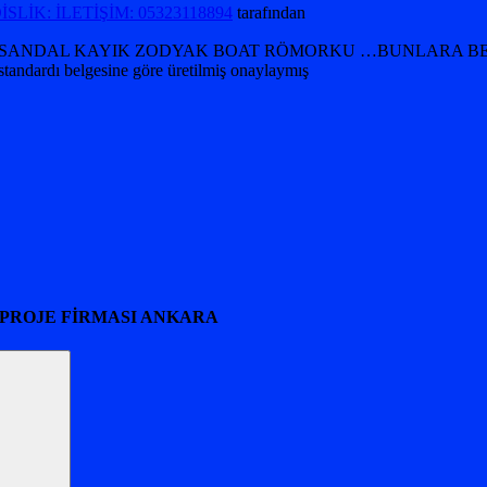
LİK: İLETİŞİM: 05323118894
tarafından
DAL KAYIK ZODYAK BOAT RÖMORKU …BUNLARA BENZERLERİ 
dardı belgesine göre üretilmiş onaylaymış
 PROJE FİRMASI ANKARA