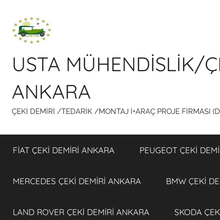
İçeriğe
atla
USTA MÜHENDİSLİK/Ç
ANKARA
ÇEKİ DEMİRİ /TEDARİK /MONTAJ İ+ARAÇ PROJE FİRMASI (
FİAT ÇEKİ DEMİRİ ANKARA
PEUGEOT ÇEKİ DEMİ
MERCEDES ÇEKİ DEMİRİ ANKARA
BMW ÇEKİ DE
LAND ROVER ÇEKİ DEMİRİ ANKARA
SKODA ÇEK