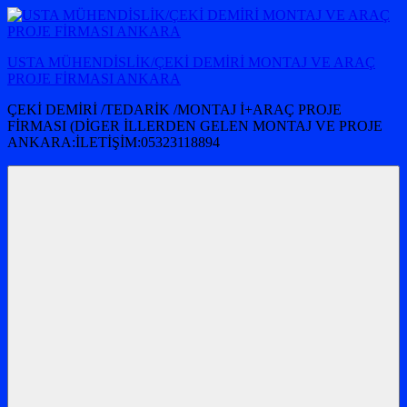
İçeriğe
atla
USTA MÜHENDİSLİK/ÇEKİ DEMİRİ MONTAJ VE ARAÇ
PROJE FİRMASI ANKARA
ÇEKİ DEMİRİ /TEDARİK /MONTAJ İ+ARAÇ PROJE
FİRMASI (DİGER İLLERDEN GELEN MONTAJ VE PROJE
ANKARA:İLETİŞİM:05323118894