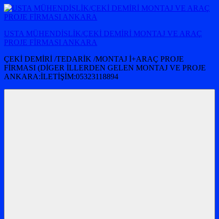
İçeriğe
atla
USTA MÜHENDİSLİK/ÇEKİ DEMİRİ MONTAJ VE ARAÇ
PROJE FİRMASI ANKARA
ÇEKİ DEMİRİ /TEDARİK /MONTAJ İ+ARAÇ PROJE
FİRMASI (DİGER İLLERDEN GELEN MONTAJ VE PROJE
ANKARA:İLETİŞİM:05323118894