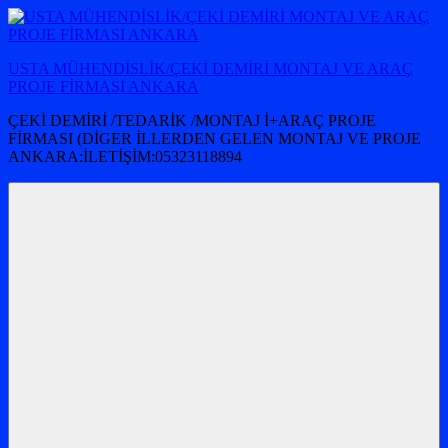
İçeriğe
atla
USTA MÜHENDİSLİK/ÇEKİ DEMİRİ MONTAJ VE ARAÇ
PROJE FİRMASI ANKARA
ÇEKİ DEMİRİ /TEDARİK /MONTAJ İ+ARAÇ PROJE
FİRMASI (DİGER İLLERDEN GELEN MONTAJ VE PROJE
ANKARA:İLETİŞİM:05323118894