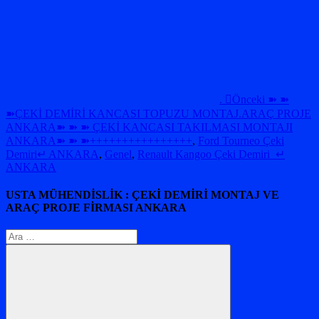
. Önceki ➽ ➽
➽ÇEKİ DEMİRİ KANCASI TOPUZU MONTAJ.ARAÇ PROJE
ANKARA➽ ➽ ➽ ÇEKİ KANCASI TAKILMASI MONTAJI
ANKARA➽ ➽ ➽++++++++++++++++
,
Ford Tourneo Çeki
Demiri↵ ANKARA
,
Genel
,
Renault Kangoo Çeki Demiri ↵
ANKARA
USTA MÜHENDİSLİK : ÇEKİ DEMİRİ MONTAJ VE
ARAÇ PROJE FİRMASI ANKARA
Arama: