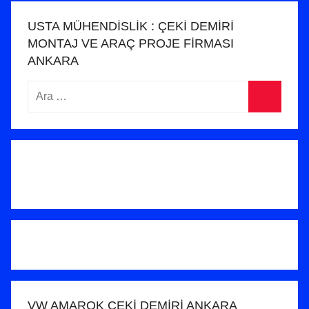
g
USTA MÜHENDİSLİK : ÇEKİ DEMİRİ
ö
MONTAJ VE ARAÇ PROJE FİRMASI
n
ANKARA
d
Arama:
e
r
Ara
i
l
m
i
ş
VW AMAROK ÇEKİ DEMİRİ ANKARA