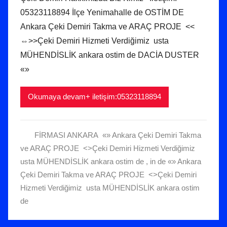
r
05323118894 İlçe Yenimahalle de OSTİM DE
a
Ankara Çeki Demiri Takma ve ARAÇ PROJE <<
l
⇔>>Çeki Demiri Hizmeti Verdiğimiz usta
ı
MÜHENDİSLİK ankara ostim de DACİA DUSTER
k
2
«»
0
2
Okumaya devam+ iletişim:05323118894
0
t
a
FİRMASI ANKARA «» Ankara Çeki Demiri Takma
r
ve ARAÇ PROJE <>Çeki Demiri Hizmeti Verdiğimiz
i
usta MÜHENDİSLİK ankara ostim de
,
in de «» Ankara
h
Çeki Demiri Takma ve ARAÇ PROJE <>Çeki Demiri
i
Hizmeti Verdiğimiz usta MÜHENDİSLİK ankara ostim
n
de
d
e