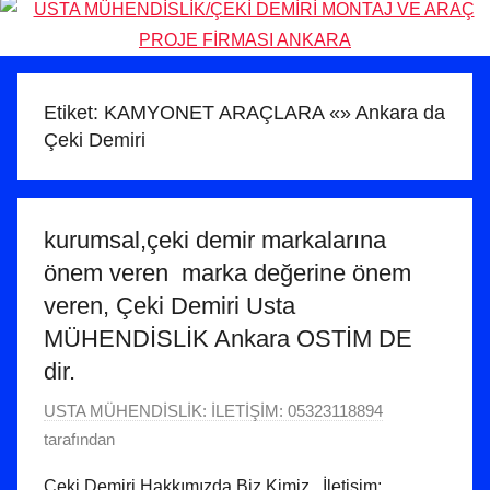
Etiket:
KAMYONET ARAÇLARA «» Ankara da
Çeki Demiri
kurumsal,çeki demir markalarına
önem veren marka değerine önem
veren, Çeki Demiri Usta
MÜHENDİSLİK Ankara OSTİM DE
dir.
2
USTA MÜHENDİSLİK: İLETİŞİM: 05323118894
6
tarafından
A
Çeki Demiri Hakkımızda Biz Kimiz İletişim: