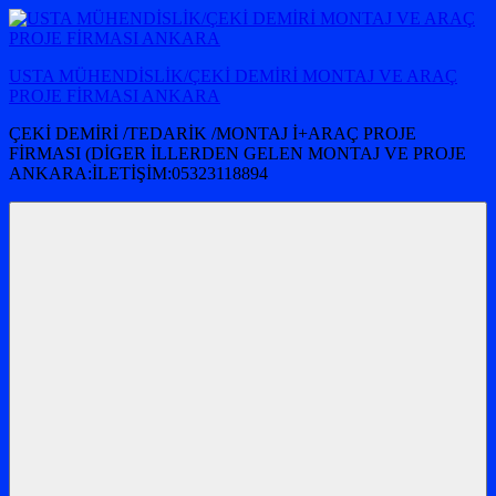
İçeriğe
atla
USTA MÜHENDİSLİK/ÇEKİ DEMİRİ MONTAJ VE ARAÇ
PROJE FİRMASI ANKARA
ÇEKİ DEMİRİ /TEDARİK /MONTAJ İ+ARAÇ PROJE
FİRMASI (DİGER İLLERDEN GELEN MONTAJ VE PROJE
ANKARA:İLETİŞİM:05323118894