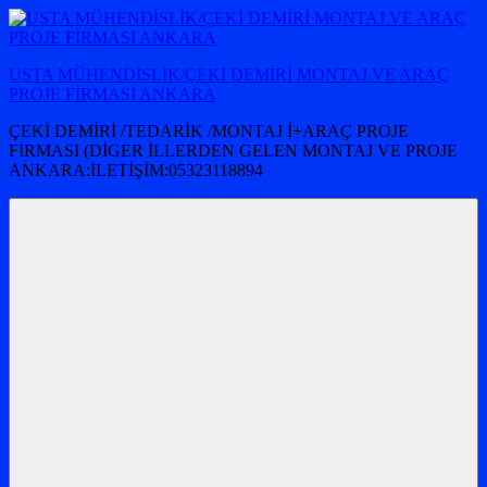
İçeriğe
atla
USTA MÜHENDİSLİK/ÇEKİ DEMİRİ MONTAJ VE ARAÇ
PROJE FİRMASI ANKARA
ÇEKİ DEMİRİ /TEDARİK /MONTAJ İ+ARAÇ PROJE
FİRMASI (DİGER İLLERDEN GELEN MONTAJ VE PROJE
ANKARA:İLETİŞİM:05323118894