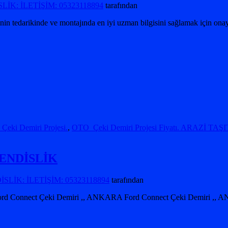
İK: İLETİŞİM: 05323118894
tarafından
 tedarikinde ve montajında ​​en iyi uzman bilgisini sağlamak için onayl
i Demiri Projesi.
,
OTO Çeki Demiri Projesi Fiyatı. ARAZİ TAŞITI
ENDİSLİK
LİK: İLETİŞİM: 05323118894
tarafından
rd Connect Çeki Demiri ,, ANKARA Ford Connect Çeki Demiri ,,