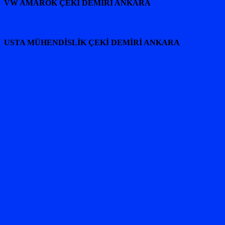
VW AMAROK ÇEKİ DEMİRİ ANKARA
USTA MÜHENDİSLİK ÇEKİ DEMİRİ ANKARA