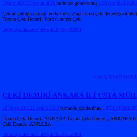
5 Mart 2021
21 Aralık 2022
tarihinde gönderilmiş
USTA MÜHENDİSL
Çekme çubuğu montaj merkezimiz, araçlarınıza çeki demiri çözümlerinin
Toyota Çeki Demiri , Ford Connect Çeki
Okumaya devam+ iletişim:05323118894
Genel
,
KAMYONET Çek
ÇEKİ DEMİRİ ANKARA İLİ USTA MÜH
22 Ocak 2021
21 Aralık 2022
tarihinde gönderilmiş
USTA MÜHENDİS
Toyota Çeki Demiri , ANKARA Toyota Çeki Demiri ,, ANKARA Fo
Çeki Demiri,, ANKARA
Okumaya devam+ iletişim:05323118894