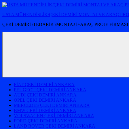
İçeriğe
atla
USTA MÜHENDİSLİK/ÇEKİ DEMİRİ MONTAJ VE ARAÇ PR
ÇEKİ DEMİRİ /TEDARİK /MONTAJ İ+ARAÇ PROJE FİRMASI
FİAT ÇEKİ DEMİRİ ANKARA
PEUGEOT ÇEKİ DEMİRİ ANKARA
AUDİ ÇEKİ DEMİRİ ANKARA
OPEL ÇEKİ DEMİRİ ANKARA
MERCEDES ÇEKİ DEMİRİ ANKARA
BMW ÇEKİ DEMİRİ ANKARA
VOLSWAGEN ÇEKİ DEMİRİ ANKARA
FORD ÇEKİ DEMİRİ ANKARA
LAND ROVER ÇEKİ DEMİRİ ANKARA