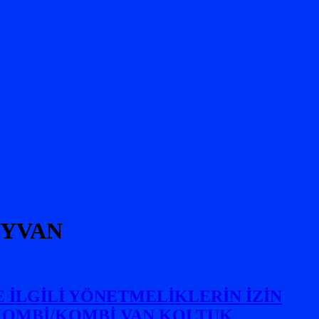
TYVAN
 İLGİLİ YÖNETMELİKLERİN İZİN
,KOMBİ/KOMBİ VAN KOLTUK