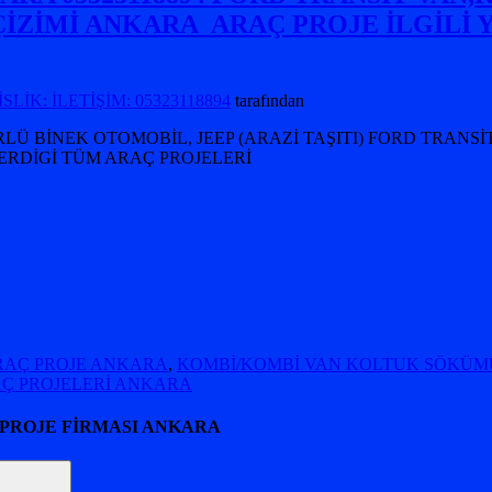
İZİMİ ANKARA ARAÇ PROJE İLGİLİ 
İK: İLETİŞİM: 05323118894
tarafından
Ü BİNEK OTOMOBİL, JEEP (ARAZİ TAŞITI) FORD TRANSİ
ERDİGİ TÜM ARAÇ PROJELERİ
RAÇ PROJE ANKARA
,
KOMBİ/KOMBİ VAN KOLTUK SÖKÜMÜ
RAÇ PROJELERİ ANKARA
 PROJE FİRMASI ANKARA