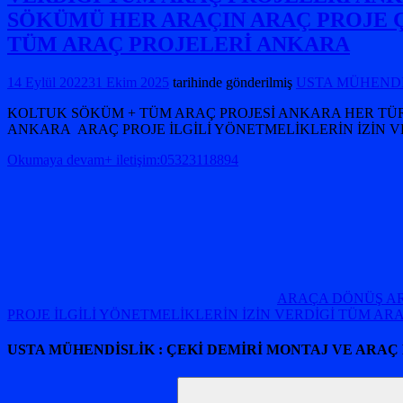
SÖKÜMÜ HER ARAÇIN ARAÇ PROJE Ç
TÜM ARAÇ PROJELERİ ANKARA
14 Eylül 2022
31 Ekim 2025
tarihinde gönderilmiş
USTA MÜHENDİSL
KOLTUK SÖKÜM + TÜM ARAÇ PROJESİ ANKARA HER TÜRL
ANKARA ARAÇ PROJE İLGİLİ YÖNETMELİKLERİN İZİN V
Okumaya devam+ iletişim:05323118894
ARAÇA DÖNÜŞ A
PROJE İLGİLİ YÖNETMELİKLERİN İZİN VERDİGİ TÜM A
USTA MÜHENDİSLİK : ÇEKİ DEMİRİ MONTAJ VE ARAÇ
Arama: