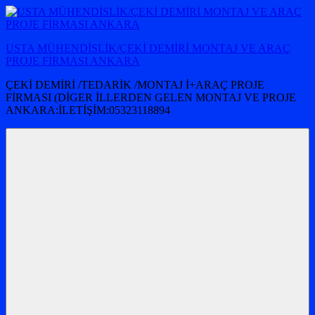
İçeriğe
atla
USTA MÜHENDİSLİK/ÇEKİ DEMİRİ MONTAJ VE ARAÇ
PROJE FİRMASI ANKARA
ÇEKİ DEMİRİ /TEDARİK /MONTAJ İ+ARAÇ PROJE
FİRMASI (DİGER İLLERDEN GELEN MONTAJ VE PROJE
ANKARA:İLETİŞİM:05323118894