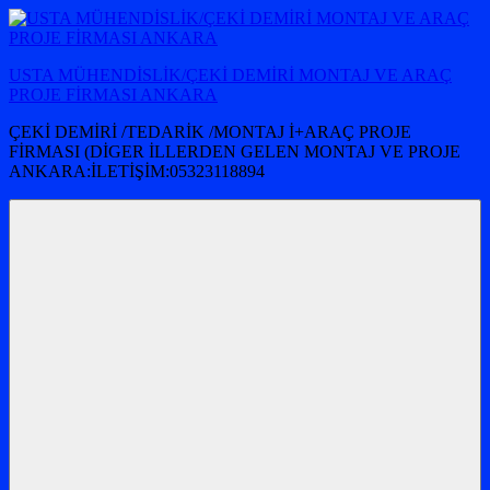
İçeriğe
atla
USTA MÜHENDİSLİK/ÇEKİ DEMİRİ MONTAJ VE ARAÇ
PROJE FİRMASI ANKARA
ÇEKİ DEMİRİ /TEDARİK /MONTAJ İ+ARAÇ PROJE
FİRMASI (DİGER İLLERDEN GELEN MONTAJ VE PROJE
ANKARA:İLETİŞİM:05323118894