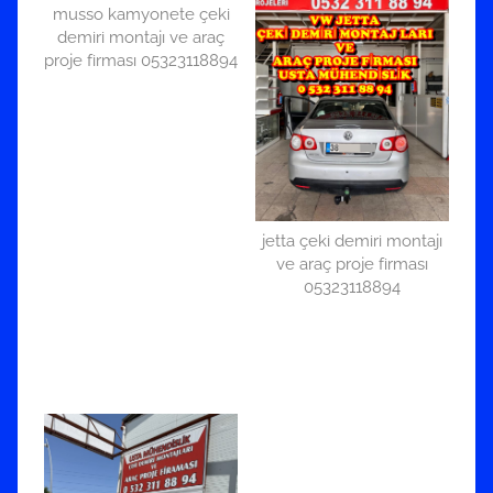
musso kamyonete çeki
demiri montajı ve araç
proje firması 05323118894
jetta çeki demiri montajı
ve araç proje firması
05323118894