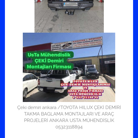
Çeki demiri ankara /TOYOTA HILUX ÇEKİ DEMİRİ
TAKMA BAGLAMA MONTAJLARI VE ARAÇ
PROJELERİ ANKARA USTA MÜHENDİSLİK
05323118894