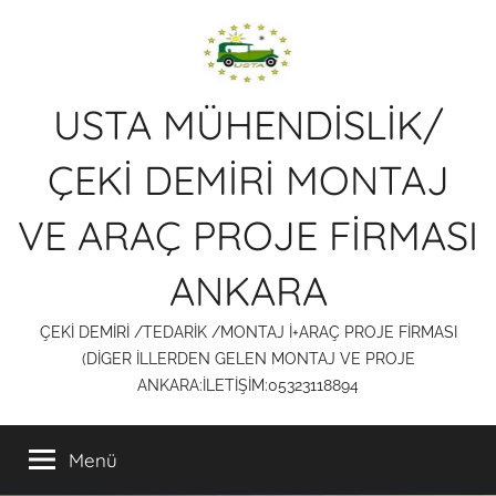
İçeriğe
atla
USTA MÜHENDİSLİK/
ÇEKİ DEMİRİ MONTAJ
VE ARAÇ PROJE FİRMASI
ANKARA
ÇEKİ DEMİRİ /TEDARİK /MONTAJ İ+ARAÇ PROJE FİRMASI
(DİGER İLLERDEN GELEN MONTAJ VE PROJE
ANKARA:İLETİŞİM:05323118894
Menü