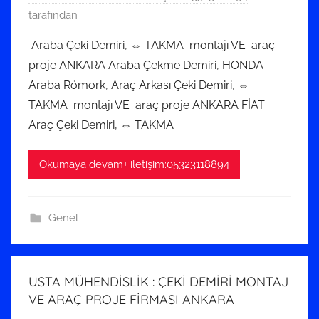
7
tarafından
N
Araba Çeki Demiri, ⇔ TAKMA montajı VE araç
i
proje ANKARA Araba Çekme Demiri, HONDA
s
Araba Römork, Araç Arkası Çeki Demiri, ⇔
a
TAKMA montajı VE araç proje ANKARA FİAT
n
Araç Çeki Demiri, ⇔ TAKMA
2
0
2
Okumaya devam+ iletişim:05323118894
0
t
Genel
a
r
i
h
USTA MÜHENDİSLİK : ÇEKİ DEMİRİ MONTAJ
i
VE ARAÇ PROJE FİRMASI ANKARA
n