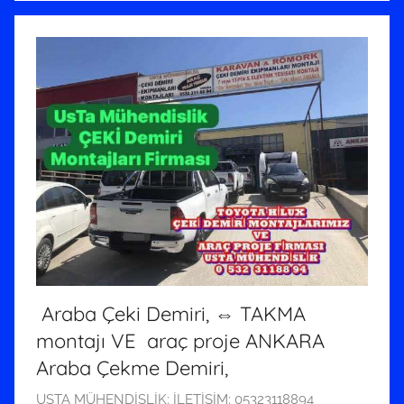
Araba Çeki Demiri, ⇔ TAKMA
montajı VE araç proje ANKARA
Araba Çekme Demiri,
1
USTA MÜHENDİSLİK: İLETİŞİM: 05323118894