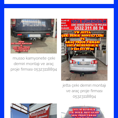
musso kamyonete çeki
demiri montajı ve araç
proje firması 05323118894
jetta çeki demiri montajı
ve araç proje firması
05323118894