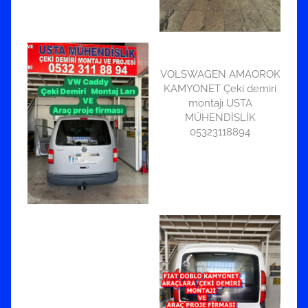
VOLSWAGEN AMAOROK
KAMYONET Çeki demiri
montajı USTA
MÜHENDİSLİK
05323118894