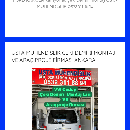
FORD RANGER kamyonet Çeki demiri montajı USTA
MÜHENDİSLİK 05323118894
USTA MÜHENDİSLİK ÇEKİ DEMİRİ MONTAJ
VE ARAÇ PROJE FİRMASI ANKARA