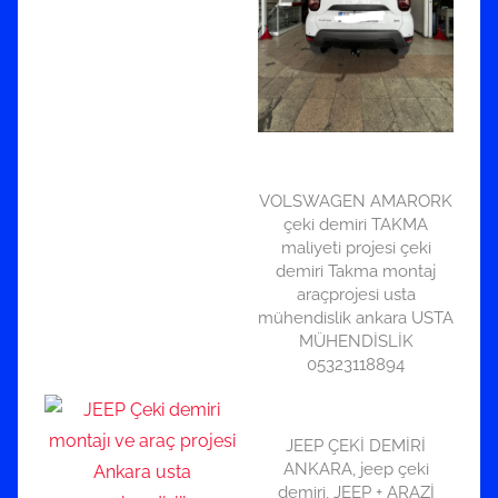
VOLSWAGEN AMARORK
çeki demiri TAKMA
maliyeti projesi çeki
demiri Takma montaj
araçprojesi usta
mühendislik ankara USTA
MÜHENDİSLİK
05323118894
JEEP ÇEKİ DEMİRİ
ANKARA, jeep çeki
demiri, JEEP + ARAZİ