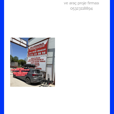
ve araç proje firması
05323118894