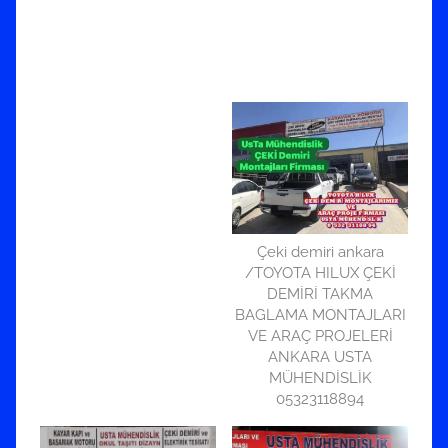
Çeki demiri ankara
/TOYOTA HILUX ÇEKİ
DEMİRİ TAKMA
BAGLAMA MONTAJLARI
VE ARAÇ PROJELERİ
ANKARA USTA
MÜHENDİSLİK
05323118894