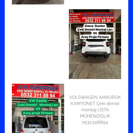
VOLSWAGEN AMAOROK
KAMYONET Çeki demiri
montajı USTA
MÜHENDİSLİK
05323118894