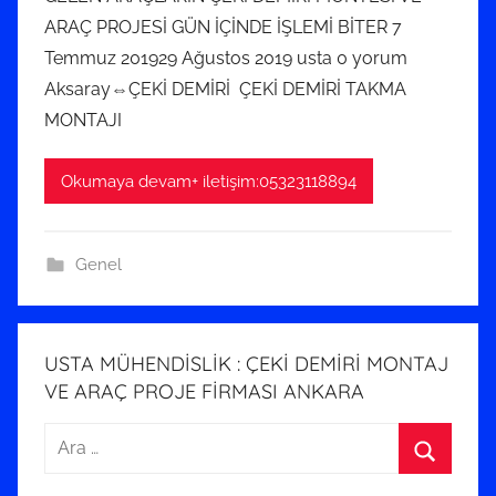
k
ARAÇ PROJESİ GÜN İÇİNDE İŞLEMİ BİTER 7
2
Temmuz 201929 Ağustos 2019 usta 0 yorum
0
Aksaray⇔ÇEKİ DEMİRİ ÇEKİ DEMİRİ TAKMA
2
0
MONTAJI
t
a
Okumaya devam+ iletişim:05323118894
r
i
h
Genel
i
n
d
USTA MÜHENDİSLİK : ÇEKİ DEMİRİ MONTAJ
e
VE ARAÇ PROJE FİRMASI ANKARA
g
Arama:
ö
n
Ara
d