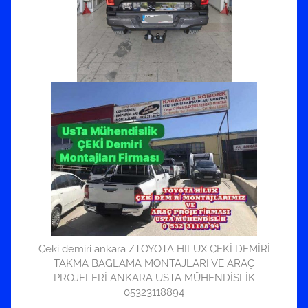
Çeki demiri ankara /TOYOTA HILUX ÇEKİ DEMİRİ
TAKMA BAGLAMA MONTAJLARI VE ARAÇ
PROJELERİ ANKARA USTA MÜHENDİSLİK
05323118894