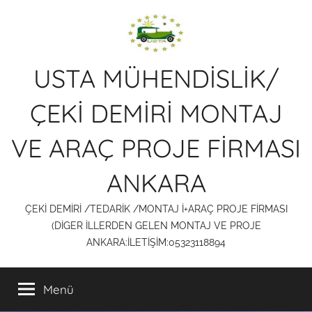
İçeriğe
atla
USTA MÜHENDİSLİK/
ÇEKİ DEMİRİ MONTAJ
VE ARAÇ PROJE FİRMASI
ANKARA
ÇEKİ DEMİRİ /TEDARİK /MONTAJ İ+ARAÇ PROJE FİRMASI
(DİGER İLLERDEN GELEN MONTAJ VE PROJE
ANKARA:İLETİŞİM:05323118894
Menü