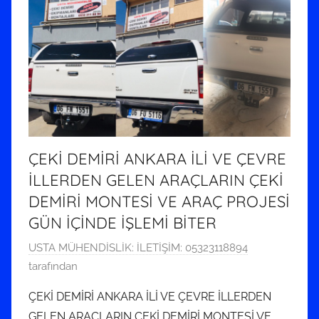
ÇEKİ DEMİRİ ANKARA İLİ VE ÇEVRE
İLLERDEN GELEN ARAÇLARIN ÇEKİ
DEMİRİ MONTESİ VE ARAÇ PROJESİ
GÜN İÇİNDE İŞLEMİ BİTER
3
USTA MÜHENDİSLİK: İLETİŞİM: 05323118894
O
tarafından
c
ÇEKİ DEMİRİ ANKARA İLİ VE ÇEVRE İLLERDEN
a
GELEN ARAÇLARIN ÇEKİ DEMİRİ MONTESİ VE