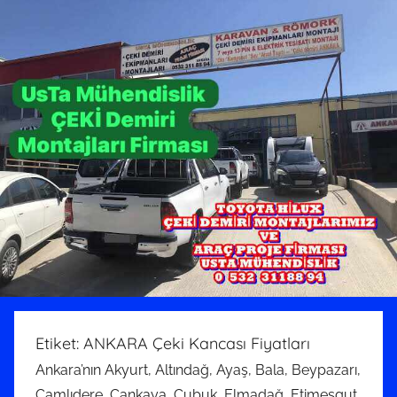
Etiket:
ANKARA Çeki Kancası Fiyatları
Ankara’nın Akyurt, Altındağ, Ayaş, Bala, Beypazarı,
Çamlıdere, Çankaya, Çubuk, Elmadağ, Etimesgut,