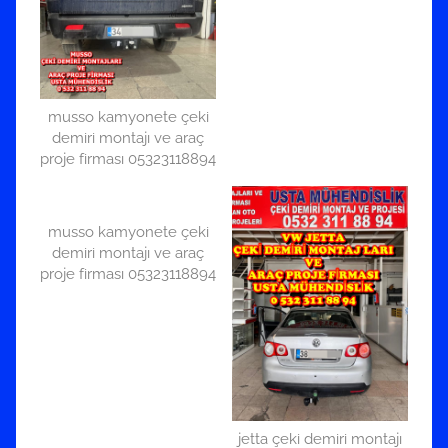
musso kamyonete çeki
demiri montajı ve araç
proje firması 05323118894
musso kamyonete çeki
demiri montajı ve araç
proje firması 05323118894
jetta çeki demiri montajı