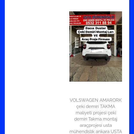
VOLSWAGEN AMARORK
çeki demiri TAKMA
maliyeti projesi çeki
demiri Takma montaj
araçprojesi usta
mühendislik ankara USTA