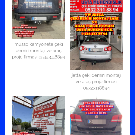
musso kamyonete çeki
demiri montajı ve araç
proje firması 05323118894
jetta çeki demiri montajı
ve araç proje firması
05323118894