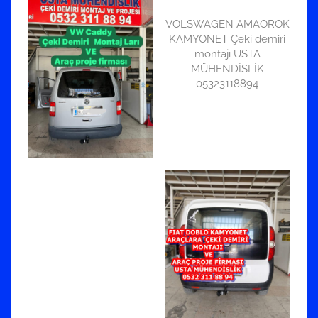
VOLSWAGEN AMAOROK
KAMYONET Çeki demiri
montajı USTA
MÜHENDİSLİK
05323118894