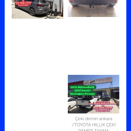
Çeki demiri ankara
/TOYOTA HILUX ÇEKİ
DEMİRİ TAKMA