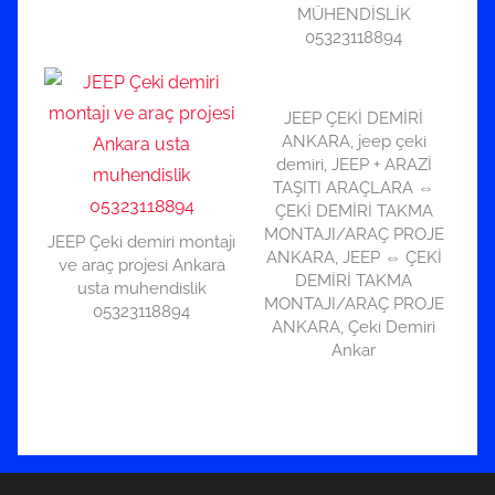
MÜHENDİSLİK
05323118894
JEEP ÇEKİ DEMİRİ
ANKARA, jeep çeki
demiri, JEEP + ARAZİ
TAŞITI ARAÇLARA ⇔
ÇEKİ DEMİRİ TAKMA
MONTAJI/ARAÇ PROJE
JEEP Çeki demiri montajı
ANKARA, JEEP ⇔ ÇEKİ
ve araç projesi Ankara
DEMİRİ TAKMA
usta muhendislik
MONTAJI/ARAÇ PROJE
05323118894
ANKARA, Çeki Demiri
Ankar