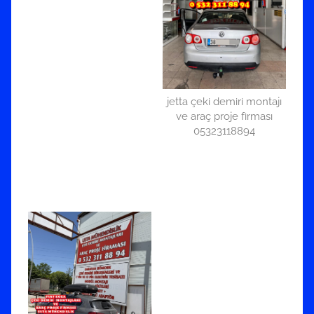
jetta çeki demiri montajı
ve araç proje firması
05323118894