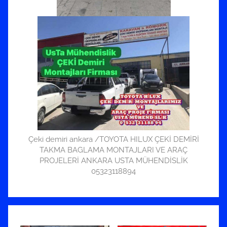
Çeki demiri ankara /TOYOTA HILUX ÇEKİ DEMİRİ
TAKMA BAGLAMA MONTAJLARI VE ARAÇ
PROJELERİ ANKARA USTA MÜHENDİSLİK
05323118894