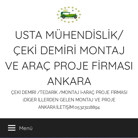
İçeriğe
atla
USTA MÜHENDİSLİK/
ÇEKİ DEMİRİ MONTAJ
VE ARAÇ PROJE FİRMASI
ANKARA
ÇEKİ DEMİRİ /TEDARİK /MONTAJ İ+ARAÇ PROJE FİRMASI
(DİGER İLLERDEN GELEN MONTAJ VE PROJE
ANKARA:İLETİŞİM:05323118894
Menü