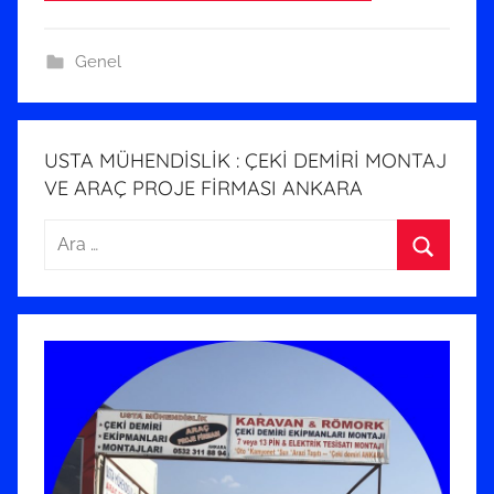
9
t
a
Genel
r
i
h
USTA MÜHENDİSLİK : ÇEKİ DEMİRİ MONTAJ
i
VE ARAÇ PROJE FİRMASI ANKARA
n
Arama:
d
e
Ara
g
ö
n
d
e
r
i
l