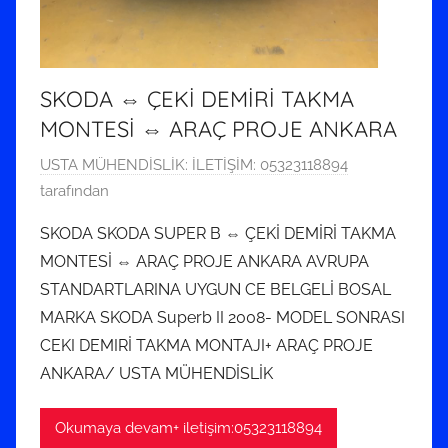
SKODA ⇔ ÇEKİ DEMİRİ TAKMA
MONTESİ ⇔ ARAÇ PROJE ANKARA
2
USTA MÜHENDİSLİK: İLETİŞİM: 05323118894
5
tarafından
T
SKODA SKODA SUPER B ⇔ ÇEKİ DEMİRİ TAKMA
e
MONTESİ ⇔ ARAÇ PROJE ANKARA AVRUPA
m
STANDARTLARINA UYGUN CE BELGELİ BOSAL
m
MARKA SKODA Superb II 2008- MODEL SONRASI
u
CEKI DEMIRİ TAKMA MONTAJI+ ARAÇ PROJE
z
2
ANKARA/ USTA MÜHENDİSLİK
0
1
Okumaya devam+ iletişim:05323118894