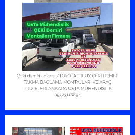
Çeki demiri ankara /TOYOTA HILUX ÇEKİ DEMİRİ
TAKMA BAGLAMA MONTAJLARI VE ARAÇ
PROJELERİ ANKARA USTA MÜHENDİSLİK
05323118894