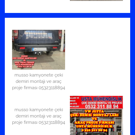
musso kamyonete çeki
demiri montajı ve araç
proje firması 05323118894
musso kamyonete çeki
demiri montajı ve araç
proje firması 05323118894