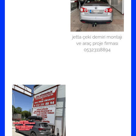
jetta çeki demiri montajı
ve araç proje firması
05323118894