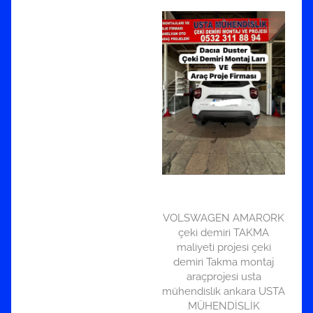
VOLSWAGEN AMARORK
çeki demiri TAKMA
maliyeti projesi çeki
demiri Takma montaj
araçprojesi usta
mühendislik ankara USTA
MÜHENDİSLİK