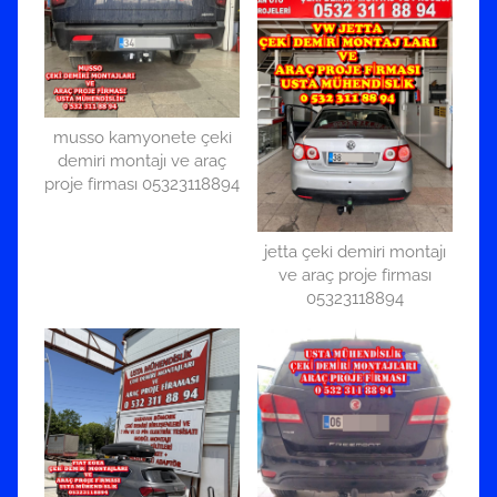
musso kamyonete çeki
demiri montajı ve araç
proje firması 05323118894
jetta çeki demiri montajı
ve araç proje firması
05323118894