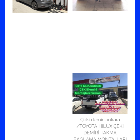
Çeki demiri ankara
/TOYOTA HILUX ÇEKİ
DEMİRİ TAKMA
BAGLAMA MONTAJLARI