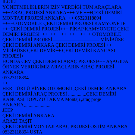
İLGİLİ
YÖNETMELİKLERİN İZİN VERDİGİ TÜM ARAÇLARA
+++ARAÇ PROJESİ ANKARA+++ VE +++ÇEKİ DEMİRİ
MONTAJI PROJESİ ANKARA+++ 05323118894
++++OTOMOBİLE ÇEKİ DEMİRİ PROJESİ KAMYONETE
+++ÇEKİ DEMİRİ PROJESİ+++ PİKAP KAMYONETE ÇEKİ
DEMİRİ PROJESİ+++++++++++++++++++ OTOMOBİLE
ÇEKİ DEMİRİ PROJESİ —————————– MİNİBÜSE
ÇEKİ DEMİRİ ANKARA ÇEKİ DEMİRİ PROJESİ ++
MİDİBÜSE ÇEKİ DEMİR++ ÇEKİ DEMİRİ KANCASI
PROJESİ++
HONDA CRV ÇEKİ DEMİRİ ARAÇ PROJESİ+++ AŞAGIDA
ÖRNEK VERDİGİMİZ ARAÇLARIN ARAÇ PROJESİ
ANKARA
05323118894
+++
HER TÜRLÜ BİNEK OTOMOBİL,ÇEKİ DEMİRİ ANKARA
ÇEKİ DEMİRİ ARAÇ PROJESİ ,,,,,,,,,,,,,,,ÇEKİ DEMİRİ
KANCASI TOPUZU TAKMA Montajı ,araç proje
ANKARA,,,,,,,,,,,,,,,,,,,,,,
JEEP
ÇEKİ DEMİRİ ANKARA
ARAZİ TAŞIT
ÇEKİ DEMİRİ MONTAJI ARAÇ PROJESİ OSTİM ANKARA
05323118894 USTA