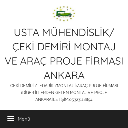
İçeriğe
atla
USTA MÜHENDİSLİK/
ÇEKİ DEMİRİ MONTAJ
VE ARAÇ PROJE FİRMASI
ANKARA
ÇEKİ DEMİRİ /TEDARİK /MONTAJ İ+ARAÇ PROJE FİRMASI
(DİGER İLLERDEN GELEN MONTAJ VE PROJE
ANKARA:İLETİŞİM:05323118894
Menü