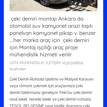
çeki demiri montajı Ankara da
otomobil suv kamyonet arazi taşıtı
panelvan kamyonet pikap v. benzer
….her marka araç için çeki demiri
için Montaj işçiliği araç proje
mühendislik hizmeti verilir
2
USTA MÜHENDİSLİK: İLETİŞİM: 05323118894
9
tarafından
E
Çeki Demiri Ruhsata İşletme ve Maliyeti Karavan
k
veya römork çekmek için araçlarınıza çeki
i
demiri taktırmanız gerekiyor. Peki bu çeki demiri
m
nasıl takılır, nerede takılır ve çeki demiri ruhsata:
2
TESCİL BELGESİNE nasıl işletilir. Aracınıza çeki
0