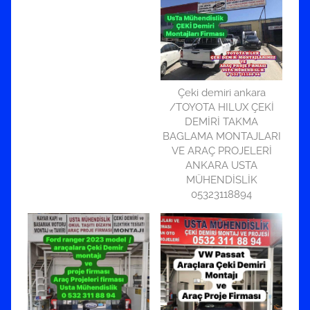
Çeki demiri ankara
/TOYOTA HILUX ÇEKİ
DEMİRİ TAKMA
BAGLAMA MONTAJLARI
VE ARAÇ PROJELERİ
ANKARA USTA
MÜHENDİSLİK
05323118894