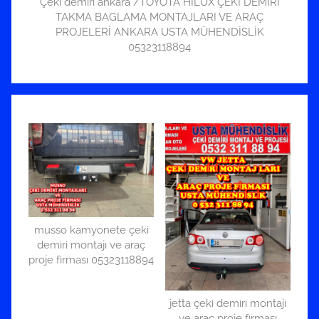
Çeki demiri ankara /TOYOTA HILUX ÇEKİ DEMİRİ
TAKMA BAGLAMA MONTAJLARI VE ARAÇ
PROJELERİ ANKARA USTA MÜHENDİSLİK
05323118894
musso kamyonete çeki
demiri montajı ve araç
proje firması 05323118894
jetta çeki demiri montajı
ve araç proje firması