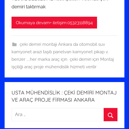
2
demiri taktırmak
5
t
Okumaya devam+ iletişim:05323118894
a
r
i
çeki demiri montajı Ankara da otomobil suv
h
kamyonet arazi taşıtı panelvan kamyonet pikap v.
i
benzer ....her marka araç için çeki demiri için Montaj
n
işçiliği araç proje mühendislik hizmeti verilir
d
e
g
USTA MÜHENDİSLİK : ÇEKİ DEMİRİ MONTAJ
ö
VE ARAÇ PROJE FİRMASI ANKARA
n
Arama:
d
e
Ara
r