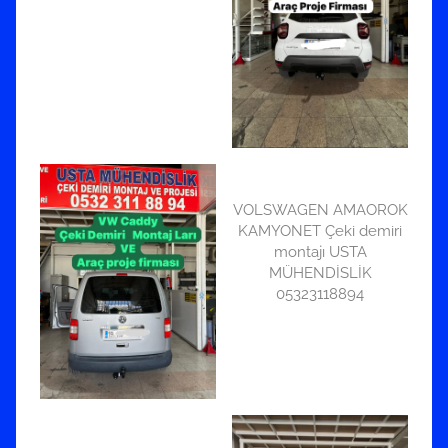
VOLSWAGEN AMAOROK
KAMYONET Çeki demiri
montajı USTA
MÜHENDİSLİK
05323118894