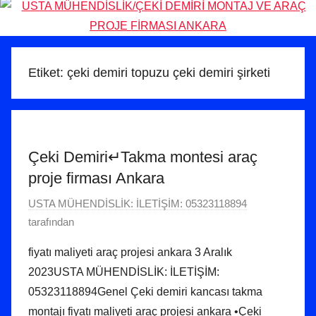
Etiket:
çeki demiri topuzu çeki demiri şirketi
Çeki Demiri↵Takma montesi araç
proje firması Ankara
3
USTA MÜHENDİSLİK: İLETİŞİM: 05323118894
1
tarafından
A
fiyatı maliyeti araç projesi ankara 3 Aralık
ğ
2023USTA MÜHENDİSLİK: İLETİŞİM:
u
05323118894Genel Çeki demiri kancası takma
s
montajı fiyatı maliyeti araç projesi ankara •Çeki
t