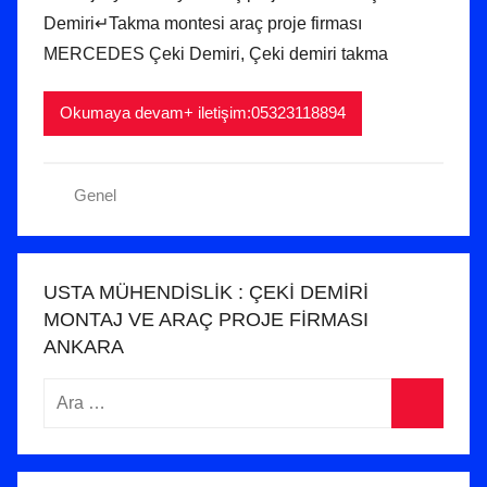
Demiri↵Takma montesi araç proje firması
o
s
MERCEDES Çeki Demiri, Çeki demiri takma
2
0
Okumaya devam+ iletişim:05323118894
2
4
t
Genel
a
r
i
USTA MÜHENDİSLİK : ÇEKİ DEMİRİ
h
MONTAJ VE ARAÇ PROJE FİRMASI
i
ANKARA
n
Arama:
d
e
Ara
g
ö