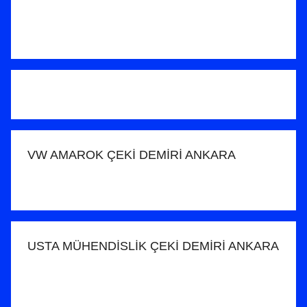
n
d
e
r
i
l
m
i
ş
VW AMAROK ÇEKİ DEMİRİ ANKARA
USTA MÜHENDİSLİK ÇEKİ DEMİRİ ANKARA