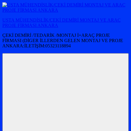
İçeriğe
atla
USTA MÜHENDİSLİK/ÇEKİ DEMİRİ MONTAJ VE ARAÇ
PROJE FİRMASI ANKARA
ÇEKİ DEMİRİ /TEDARİK /MONTAJ İ+ARAÇ PROJE
FİRMASI (DİGER İLLERDEN GELEN MONTAJ VE PROJE
ANKARA:İLETİŞİM:05323118894