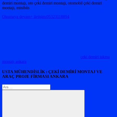
demiri montajı, oto çeki demiri montajı, otomobil çeki demiri
montajı, minibüs
Okumaya devam+ iletişim:05323118894
çeki demiri takma
montajı ankara
USTA MÜHENDİSLİK : ÇEKİ DEMİRİ MONTAJ VE
ARAÇ PROJE FİRMASI ANKARA
Arama: