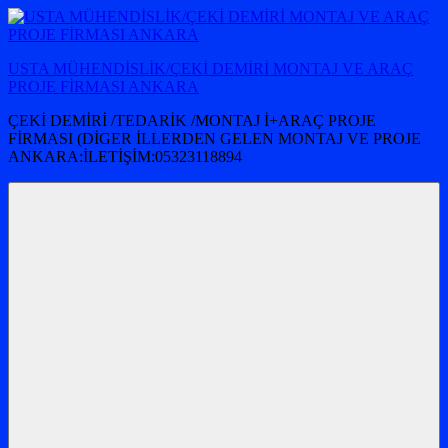
İçeriğe
atla
USTA MÜHENDİSLİK/ÇEKİ DEMİRİ MONTAJ VE ARAÇ
PROJE FİRMASI ANKARA
ÇEKİ DEMİRİ /TEDARİK /MONTAJ İ+ARAÇ PROJE
FİRMASI (DİGER İLLERDEN GELEN MONTAJ VE PROJE
ANKARA:İLETİŞİM:05323118894