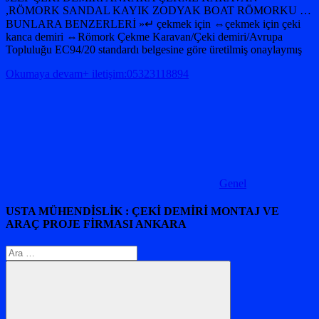
,RÖMORK SANDAL KAYIK ZODYAK BOAT RÖMORKU …
BUNLARA BENZERLERİ »↵ çekmek için ⇔çekmek için çeki
kanca demiri ⇔Römork Çekme Karavan/Çeki demiri/Avrupa
Topluluğu EC94/20 standardı belgesine göre üretilmiş onaylaymış
Okumaya devam+ iletişim:05323118894
Genel
USTA MÜHENDİSLİK : ÇEKİ DEMİRİ MONTAJ VE
ARAÇ PROJE FİRMASI ANKARA
Arama: