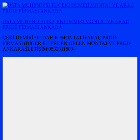
İçeriğe
atla
USTA MÜHENDİSLİK/ÇEKİ DEMİRİ MONTAJ VE ARAÇ
PROJE FİRMASI ANKARA
ÇEKİ DEMİRİ /TEDARİK /MONTAJ İ+ARAÇ PROJE
FİRMASI (DİGER İLLERDEN GELEN MONTAJ VE PROJE
ANKARA:İLETİŞİM:05323118894