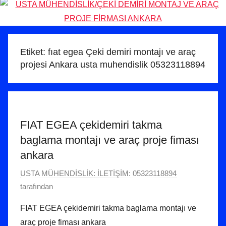
Etiket:
fıat egea Çeki demiri montajı ve araç
projesi Ankara usta muhendislik 05323118894
FIAT EGEA çekidemiri takma
baglama montajı ve araç proje fiması
ankara
2
USTA MÜHENDİSLİK: İLETİŞİM: 05323118894
0
tarafından
A
FIAT EGEA çekidemiri takma baglama montajı ve
ğ
araç proje fiması ankara
u