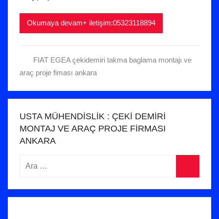
s
Okumaya devam+ iletişim:05323118894
t
o
s
FIAT EGEA çekidemiri takma baglama montajı ve
2
araç proje fiması ankara
0
2
4
t
USTA MÜHENDİSLİK : ÇEKİ DEMİRİ
a
MONTAJ VE ARAÇ PROJE FİRMASI
r
ANKARA
i
Arama:
h
i
Ara
n
d
e