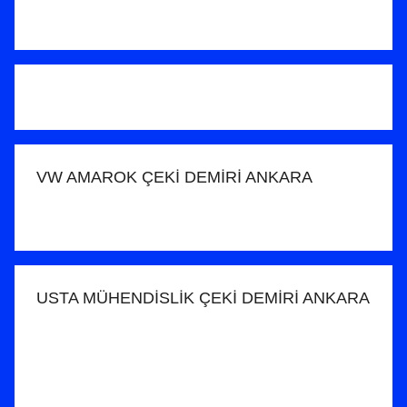
g
ö
n
d
e
r
i
VW AMAROK ÇEKİ DEMİRİ ANKARA
l
m
i
ş
USTA MÜHENDİSLİK ÇEKİ DEMİRİ ANKARA