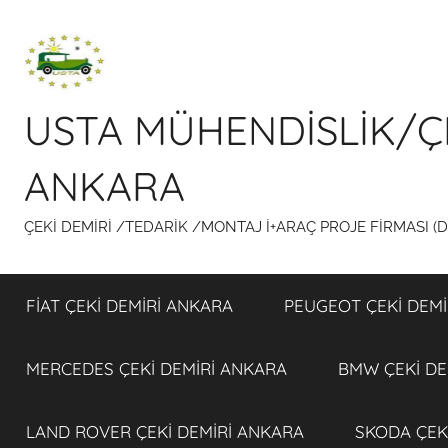
İçeriğe
atla
USTA MÜHENDİSLİK/Ç
ANKARA
ÇEKİ DEMİRİ /TEDARİK /MONTAJ İ+ARAÇ PROJE FİRMASI (
FİAT ÇEKİ DEMİRİ ANKARA
PEUGEOT ÇEKİ DEMİ
MERCEDES ÇEKİ DEMİRİ ANKARA
BMW ÇEKİ DE
LAND ROVER ÇEKİ DEMİRİ ANKARA
SKODA ÇEK