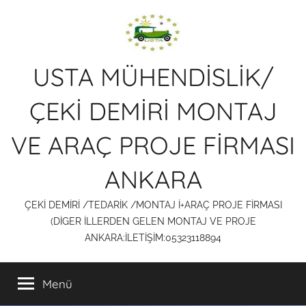
İçeriğe
atla
USTA MÜHENDİSLİK/
ÇEKİ DEMİRİ MONTAJ
VE ARAÇ PROJE FİRMASI
ANKARA
ÇEKİ DEMİRİ /TEDARİK /MONTAJ İ+ARAÇ PROJE FİRMASI
(DİGER İLLERDEN GELEN MONTAJ VE PROJE
ANKARA:İLETİŞİM:05323118894
Menü