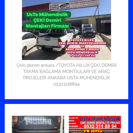
Çeki demiri ankara /TOYOTA HILUX ÇEKİ DEMİRİ
TAKMA BAGLAMA MONTAJLARI VE ARAÇ
PROJELERİ ANKARA USTA MÜHENDİSLİK
05323118894