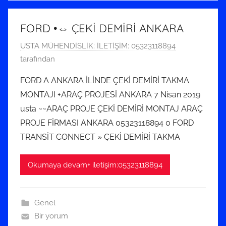
FORD •⇔ ÇEKİ DEMİRİ ANKARA
1
USTA MÜHENDİSLİK: İLETİŞİM: 05323118894
T
tarafından
e
FORD A ANKARA İLİNDE ÇEKİ DEMİRİ TAKMA
m
MONTAJI +ARAÇ PROJESİ ANKARA 7 Nisan 2019
m
usta ~~ARAÇ PROJE ÇEKİ DEMİRİ MONTAJ ARAÇ
u
PROJE FİRMASI ANKARA 05323118894 0 FORD
z
TRANSİT CONNECT » ÇEKİ DEMİRİ TAKMA
2
0
1
Okumaya devam+ iletişim:05323118894
9
t
Genel
a
Bir yorum
r