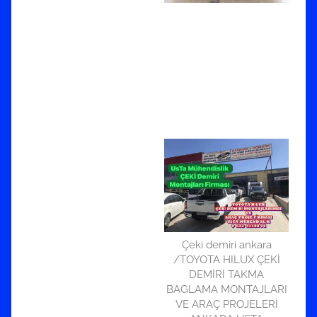
Çeki demiri ankara
/TOYOTA HILUX ÇEKİ
DEMİRİ TAKMA
BAGLAMA MONTAJLARI
VE ARAÇ PROJELERİ