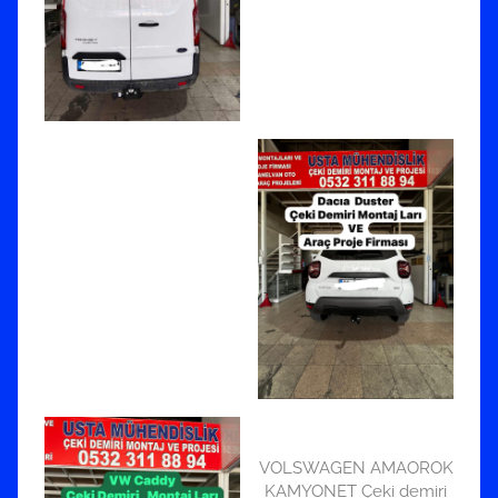
VOLSWAGEN AMAOROK
KAMYONET Çeki demiri