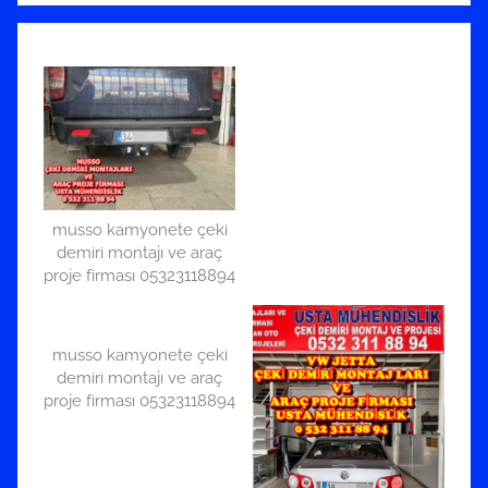
musso kamyonete çeki
demiri montajı ve araç
proje firması 05323118894
musso kamyonete çeki
demiri montajı ve araç
proje firması 05323118894