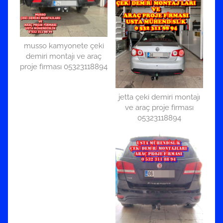
musso kamyonete çeki
demiri montajı ve araç
proje firması 05323118894
jetta çeki demiri montajı
ve araç proje firması
05323118894