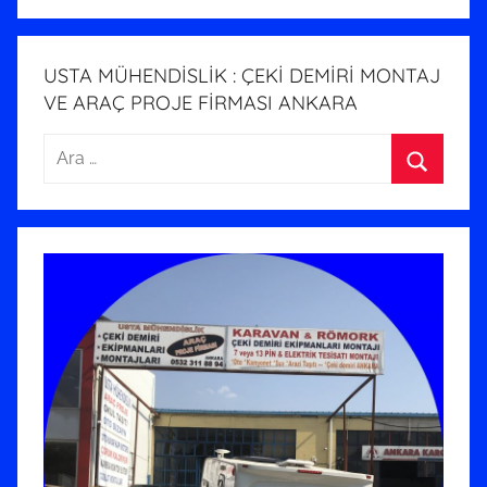
i
h
i
USTA MÜHENDİSLİK : ÇEKİ DEMİRİ MONTAJ
n
VE ARAÇ PROJE FİRMASI ANKARA
d
Arama:
e
g
Ara
ö
n
d
e
r
i
l
m
i
ş