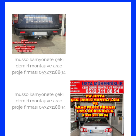
musso kamyonete çeki
demiri montajı ve araç
proje firması 05323118894
musso kamyonete çeki
demiri montajı ve araç
proje firması 05323118894