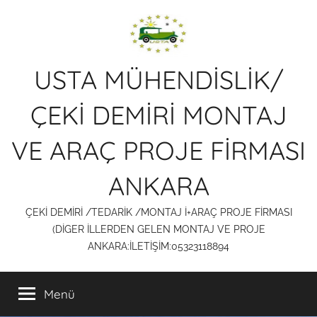
İçeriğe
atla
USTA MÜHENDİSLİK/
ÇEKİ DEMİRİ MONTAJ
VE ARAÇ PROJE FİRMASI
ANKARA
ÇEKİ DEMİRİ /TEDARİK /MONTAJ İ+ARAÇ PROJE FİRMASI
(DİGER İLLERDEN GELEN MONTAJ VE PROJE
ANKARA:İLETİŞİM:05323118894
Menü