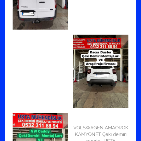
VOLSWAGEN AMAOROK
KAMYONET Çeki demiri