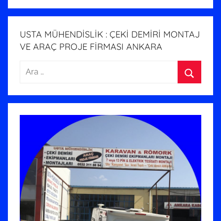
i
h
i
USTA MÜHENDİSLİK : ÇEKİ DEMİRİ MONTAJ
n
VE ARAÇ PROJE FİRMASI ANKARA
d
Arama:
e
g
Ara
ö
n
d
e
r
i
l
m
i
ş