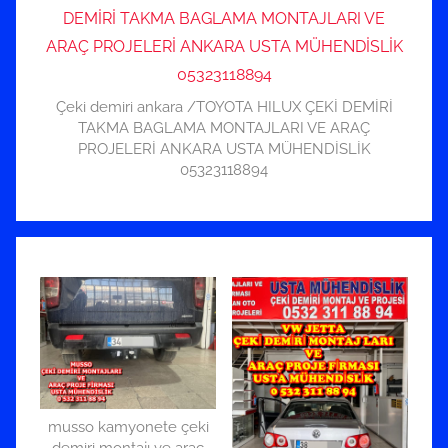
Çeki demiri ankara /TOYOTA HILUX ÇEKİ DEMİRİ
TAKMA BAGLAMA MONTAJLARI VE ARAÇ
PROJELERİ ANKARA USTA MÜHENDİSLİK
05323118894
musso kamyonete çeki