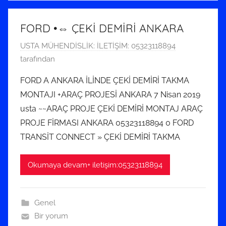
FORD •⇔ ÇEKİ DEMİRİ ANKARA
1
USTA MÜHENDİSLİK: İLETİŞİM: 05323118894
T
tarafından
e
FORD A ANKARA İLİNDE ÇEKİ DEMİRİ TAKMA
m
MONTAJI +ARAÇ PROJESİ ANKARA 7 Nisan 2019
m
usta ~~ARAÇ PROJE ÇEKİ DEMİRİ MONTAJ ARAÇ
u
PROJE FİRMASI ANKARA 05323118894 0 FORD
z
TRANSİT CONNECT » ÇEKİ DEMİRİ TAKMA
2
0
1
Okumaya devam+ iletişim:05323118894
9
t
Genel
a
Bir yorum
r