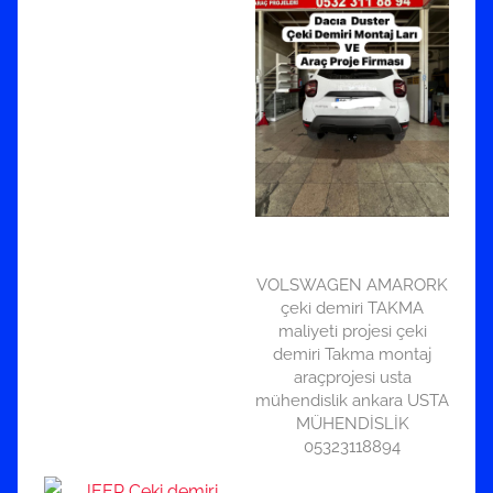
VOLSWAGEN AMARORK
çeki demiri TAKMA
maliyeti projesi çeki
demiri Takma montaj
araçprojesi usta
mühendislik ankara USTA
MÜHENDİSLİK
05323118894