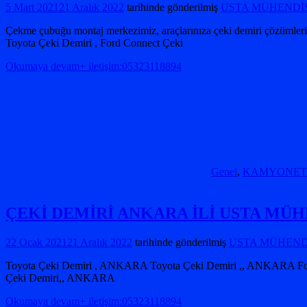
5 Mart 2021
21 Aralık 2022
tarihinde gönderilmiş
USTA MÜHENDİSL
Çekme çubuğu montaj merkezimiz, araçlarınıza çeki demiri çözümlerinin
Toyota Çeki Demiri , Ford Connect Çeki
Okumaya devam+ iletişim:05323118894
Genel
,
KAMYONET Çek
ÇEKİ DEMİRİ ANKARA İLİ USTA MÜH
22 Ocak 2021
21 Aralık 2022
tarihinde gönderilmiş
USTA MÜHENDİS
Toyota Çeki Demiri , ANKARA Toyota Çeki Demiri ,, ANKARA Fo
Çeki Demiri,, ANKARA
Okumaya devam+ iletişim:05323118894