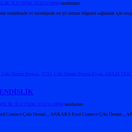
İK: İLETİŞİM: 05323118894
tarafından
 tedarikinde ve montajında ​​en iyi uzman bilgisini sağlamak için onayl
i Demiri Projesi.
,
OTO Çeki Demiri Projesi Fiyatı. ARAZİ TAŞITI
ENDİSLİK
LİK: İLETİŞİM: 05323118894
tarafından
rd Connect Çeki Demiri ,, ANKARA Ford Connect Çeki Demiri ,,