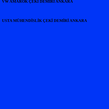
VW AMAROK ÇEKİ DEMİRİ ANKARA
USTA MÜHENDİSLİK ÇEKİ DEMİRİ ANKARA