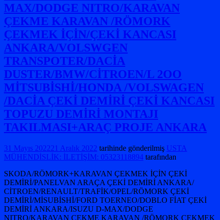
MAX/DODGE NITRO/KARAVAN
ÇEKME KARAVAN /RÖMORK
ÇEKMEK İÇİN/ÇEKİ KANCASI
ANKARA/VOLSWGEN
TRANSPOTER/DACİA
DUSTER/BMW/CİTROEN/L 2OO
MİTSUBİSHİ/HONDA /VOLSWAGEN
/DACİA ÇEKİ DEMİRİ ÇEKİ KANCASI
TOPUZU DEMİRİ MONTAJI
TAKILMASI+ARAÇ PROJE ANKARA
31 Mayıs 2022
21 Aralık 2022
tarihinde gönderilmiş
USTA
MÜHENDİSLİK: İLETİŞİM: 05323118894
tarafından
SKODA/RÖMORK+KARAVAN ÇEKMEK İÇİN ÇEKİ
DEMİRİ/PANELVAN ARAÇA ÇEKİ DEMİRİ ANKARA/
CİTROEN/RENAULT/TRAFİK/OPEL/RÖMORK ÇEKİ
DEMİRİ/MİSUBİSHİ/FORD TOERNEO/DOBLO FİAT ÇEKİ
DEMİRİ ANKARA/ISUZU D-MAX/DODGE
NITRO/KARAVAN ÇEKME KARAVAN /RÖMORK ÇEKMEK