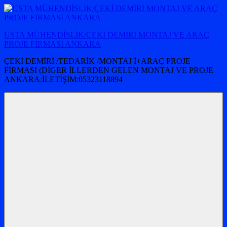
İçeriğe
atla
USTA MÜHENDİSLİK/ÇEKİ DEMİRİ MONTAJ VE ARAÇ
PROJE FİRMASI ANKARA
ÇEKİ DEMİRİ /TEDARİK /MONTAJ İ+ARAÇ PROJE
FİRMASI (DİGER İLLERDEN GELEN MONTAJ VE PROJE
ANKARA:İLETİŞİM:05323118894