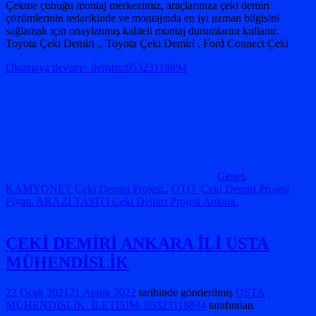
Çekme çubuğu montaj merkezimiz, araçlarınıza çeki demiri
çözümlerinin tedarikinde ve montajında ​​en iyi uzman bilgisini
sağlamak için onaylanmış kaliteli montaj durumlarını kullanır.
Toyota Çeki Demiri ,, Toyota Çeki Demiri , Ford Connect Çeki
Okumaya devam+ iletişim:05323118894
Genel
,
KAMYONET Çeki Demiri Projesi.
,
OTO Çeki Demiri Projesi
Fiyatı. ARAZİ TAŞITI Çeki Demiri Projesi Ankara.
ÇEKİ DEMİRİ ANKARA İLİ USTA
MÜHENDİSLİK
22 Ocak 2021
21 Aralık 2022
tarihinde gönderilmiş
USTA
MÜHENDİSLİK: İLETİŞİM: 05323118894
tarafından