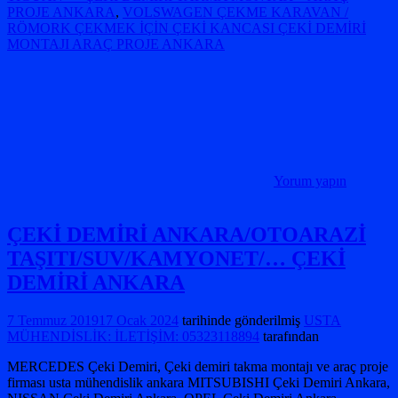
PROJE ANKARA
,
VOLSWAGEN ÇEKME KARAVAN /
RÖMORK ÇEKMEK İÇİN ÇEKİ KANCASI ÇEKİ DEMİRİ
MONTAJI ARAÇ PROJE ANKARA
Yorum yapın
ÇEKİ DEMİRİ ANKARA/OTOARAZİ
TAŞITI/SUV/KAMYONET/… ÇEKİ
DEMİRİ ANKARA
7 Temmuz 2019
17 Ocak 2024
tarihinde gönderilmiş
USTA
MÜHENDİSLİK: İLETİŞİM: 05323118894
tarafından
MERCEDES Çeki Demiri, Çeki demiri takma montajı ve araç proje
firması usta mühendislik ankara MITSUBISHI Çeki Demiri Ankara,