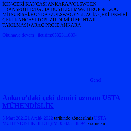
İÇİN/ÇEKİ KANCASI ANKARA/VOLSWGEN
TRANSPOTER/DACİA DUSTER/BMW/CİTROEN/L 2OO
MİTSUBİSHİ/HONDA /VOLSWAGEN /DACİA ÇEKİ DEMİRİ
ÇEKİ KANCASI TOPUZU DEMİRİ MONTAJI
TAKILMASI+ARAÇ PROJE ANKARA
Okumaya devam+ iletişim:05323118894
Genel
Ankara’daki çeki demiri uzmanı USTA
MÜHENDİSLİK
5 Mart 2021
21 Aralık 2022
tarihinde gönderilmiş
USTA
MÜHENDİSLİK: İLETİŞİM: 05323118894
tarafından