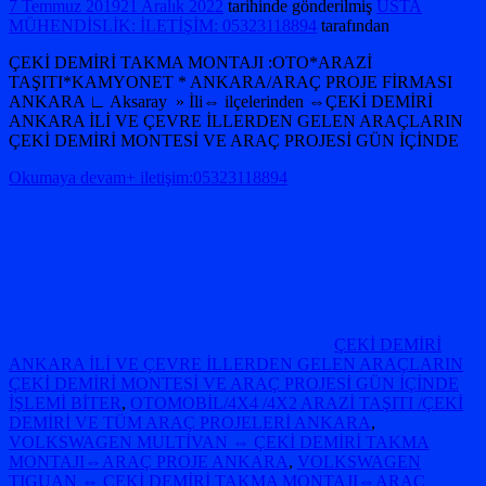
7 Temmuz 2019
21 Aralık 2022
tarihinde gönderilmiş
USTA
MÜHENDİSLİK: İLETİŞİM: 05323118894
tarafından
ÇEKİ DEMİRİ TAKMA MONTAJI :OTO*ARAZİ
TAŞITI*KAMYONET * ANKARA/ARAÇ PROJE FİRMASI
ANKARA ∟ Aksaray » İli⇔ ilçelerinden ⇔ÇEKİ DEMİRİ
ANKARA İLİ VE ÇEVRE İLLERDEN GELEN ARAÇLARIN
ÇEKİ DEMİRİ MONTESİ VE ARAÇ PROJESİ GÜN İÇİNDE
Okumaya devam+ iletişim:05323118894
ÇEKİ DEMİRİ
ANKARA İLİ VE ÇEVRE İLLERDEN GELEN ARAÇLARIN
ÇEKİ DEMİRİ MONTESİ VE ARAÇ PROJESİ GÜN İÇİNDE
İŞLEMİ BİTER
,
OTOMOBİL/4X4 /4X2 ARAZİ TAŞITI /ÇEKİ
DEMİRİ VE TÜM ARAÇ PROJELERİ ANKARA
,
VOLKSWAGEN MULTİVAN ⇔ ÇEKİ DEMİRİ TAKMA
MONTAJI⇔ARAÇ PROJE ANKARA
,
VOLKSWAGEN
TIGUAN ⇔ ÇEKİ DEMİRİ TAKMA MONTAJI⇔ARAÇ