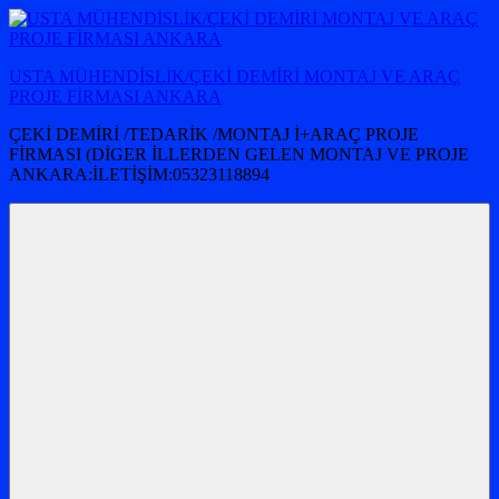
İçeriğe
atla
USTA MÜHENDİSLİK/ÇEKİ DEMİRİ MONTAJ VE ARAÇ
PROJE FİRMASI ANKARA
ÇEKİ DEMİRİ /TEDARİK /MONTAJ İ+ARAÇ PROJE
FİRMASI (DİGER İLLERDEN GELEN MONTAJ VE PROJE
ANKARA:İLETİŞİM:05323118894