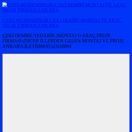
İçeriğe
atla
USTA MÜHENDİSLİK/ÇEKİ DEMİRİ MONTAJ VE ARAÇ
PROJE FİRMASI ANKARA
ÇEKİ DEMİRİ /TEDARİK /MONTAJ İ+ARAÇ PROJE
FİRMASI (DİGER İLLERDEN GELEN MONTAJ VE PROJE
ANKARA:İLETİŞİM:05323118894