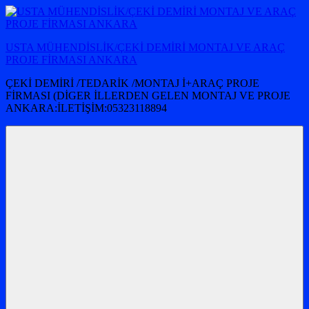
İçeriğe
atla
USTA MÜHENDİSLİK/ÇEKİ DEMİRİ MONTAJ VE ARAÇ
PROJE FİRMASI ANKARA
ÇEKİ DEMİRİ /TEDARİK /MONTAJ İ+ARAÇ PROJE
FİRMASI (DİGER İLLERDEN GELEN MONTAJ VE PROJE
ANKARA:İLETİŞİM:05323118894