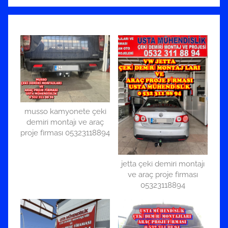
musso kamyonete çeki
demiri montajı ve araç
proje firması 05323118894
jetta çeki demiri montajı
ve araç proje firması
05323118894