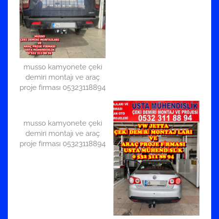
musso kamyonete çeki
demiri montajı ve araç
proje firması 05323118894
musso kamyonete çeki
demiri montajı ve araç
proje firması 05323118894