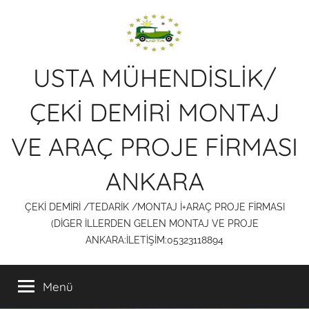
İçeriğe
atla
USTA MÜHENDİSLİK/
ÇEKİ DEMİRİ MONTAJ
VE ARAÇ PROJE FİRMASI
ANKARA
ÇEKİ DEMİRİ /TEDARİK /MONTAJ İ+ARAÇ PROJE FİRMASI
(DİGER İLLERDEN GELEN MONTAJ VE PROJE
ANKARA:İLETİŞİM:05323118894
Menü