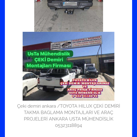
Çeki demiri ankara /TOYOTA HILUX ÇEKİ DEMİRİ
TAKMA BAGLAMA MONTAJLARI VE ARAÇ
PROJELERİ ANKARA USTA MÜHENDİSLİK
05323118894