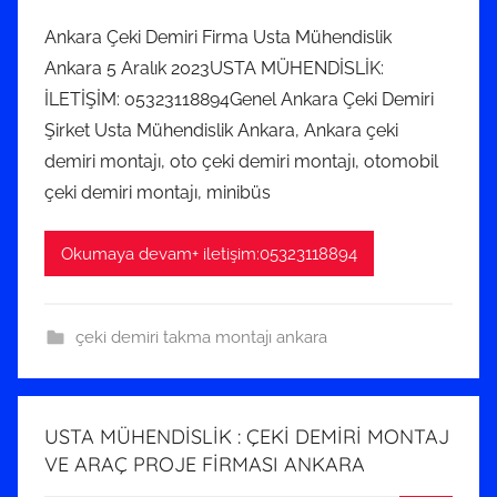
E
Ankara Çeki Demiri Firma Usta Mühendislik
k
Ankara 5 Aralık 2023USTA MÜHENDİSLİK:
i
İLETİŞİM: 05323118894Genel Ankara Çeki Demiri
m
Şirket Usta Mühendislik Ankara, Ankara çeki
2
demiri montajı, oto çeki demiri montajı, otomobil
0
2
çeki demiri montajı, minibüs
4
t
Okumaya devam+ iletişim:05323118894
a
r
i
çeki demiri takma montajı ankara
h
i
n
USTA MÜHENDİSLİK : ÇEKİ DEMİRİ MONTAJ
d
VE ARAÇ PROJE FİRMASI ANKARA
e