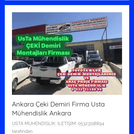
Ankara Çeki Demiri Firma Usta
Mühendislik Ankara
1
USTA MÜHENDİSLİK: İLETİŞİM: 05323118894
6
tarafından