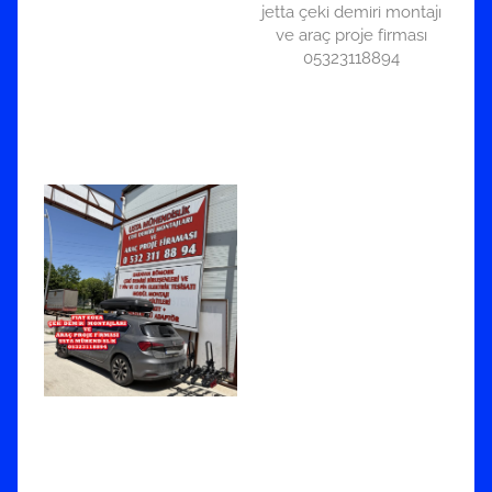
jetta çeki demiri montajı
ve araç proje firması
05323118894