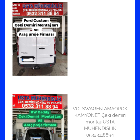
VOLSWAGEN AMAOROK
KAMYONET Çeki demiri
montajı USTA
MÜHENDİSLİK
05323118894