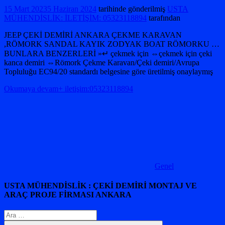
15 Mart 2023
5 Haziran 2024
tarihinde gönderilmiş
USTA
MÜHENDİSLİK: İLETİŞİM: 05323118894
tarafından
JEEP ÇEKİ DEMİRİ ANKARA ÇEKME KARAVAN
,RÖMORK SANDAL KAYIK ZODYAK BOAT RÖMORKU …
BUNLARA BENZERLERİ »↵ çekmek için ⇔çekmek için çeki
kanca demiri ⇔Römork Çekme Karavan/Çeki demiri/Avrupa
Topluluğu EC94/20 standardı belgesine göre üretilmiş onaylaymış
Okumaya devam+ iletişim:05323118894
Genel
USTA MÜHENDİSLİK : ÇEKİ DEMİRİ MONTAJ VE
ARAÇ PROJE FİRMASI ANKARA
Arama: