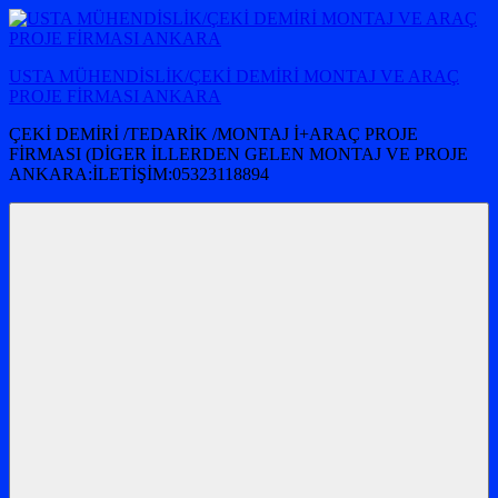
İçeriğe
atla
USTA MÜHENDİSLİK/ÇEKİ DEMİRİ MONTAJ VE ARAÇ
PROJE FİRMASI ANKARA
ÇEKİ DEMİRİ /TEDARİK /MONTAJ İ+ARAÇ PROJE
FİRMASI (DİGER İLLERDEN GELEN MONTAJ VE PROJE
ANKARA:İLETİŞİM:05323118894