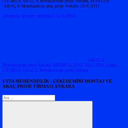
OTOBÜS ARAÇA Motokaravan proje Ankara, MASTER
ARAÇA Motokaravan araç proje Ankara, DUCATO
Okumaya devam+ iletişim:05323118894
ARAÇA
Motokaravan proje Ankara MİNİBÜS
,
FİAT DUCATO
,
Genel
,
OTOBÜS ARAÇA Motokaravan proje Ankara
USTA MÜHENDİSLİK : ÇEKİ DEMİRİ MONTAJ VE
ARAÇ PROJE FİRMASI ANKARA
Arama: