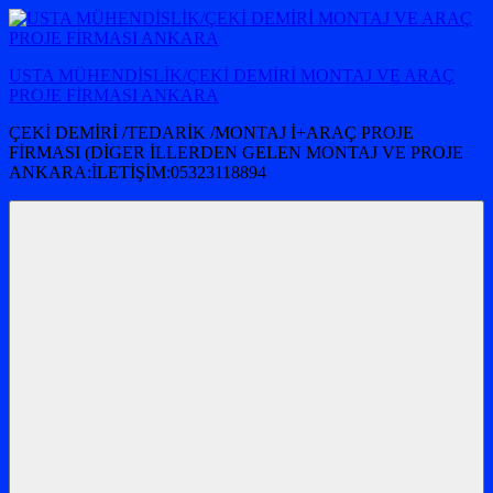
İçeriğe
atla
USTA MÜHENDİSLİK/ÇEKİ DEMİRİ MONTAJ VE ARAÇ
PROJE FİRMASI ANKARA
ÇEKİ DEMİRİ /TEDARİK /MONTAJ İ+ARAÇ PROJE
FİRMASI (DİGER İLLERDEN GELEN MONTAJ VE PROJE
ANKARA:İLETİŞİM:05323118894